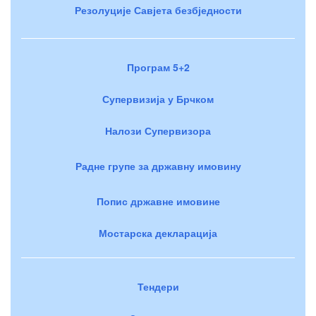
Резолуције Савјета безбједности
Програм 5+2
Супервизија у Брчком
Налози Супервизора
Радне групе за државну имовину
Попис државне имовине
Мостарска декларација
Тендери