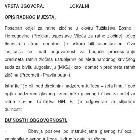
VRSTA UGOVORA: LOKALNI
OPIS RADNOG MJESTA:
Poseban odjel za ratne zločine u okviru Tužilaštva Bosne i
Hercegovine (Projekat uspostave Vijeća za ratne zločine) kojeg
finansiraju strani donatori, }e uskoro biti uspostavljen. Ova
institucija će imati odgovornost za buduće procesuiranje
predmeta ratnih zločina ustupljenih od Međunarodnog krivičnog
suda za bivšu Jugoslaviju (MKSJ) kao i domaćih predmeta ratnih
zločina (Predmeti «Pravila puta»).
Istra`itelj }e biti pod direktnim nadzorom tu`ioca – {efa tima, i pod
op}im nadzorom glavnog i zamjenika glavnog tu`ioca za odjel za
ratne zlo~ine Tu`ila{tva BiH. Bit }e odgovoran za slijede}e
du`nosti:
DU`NOSTI I ODGOVORNOSTI:
·
Obavlja poslove po instrukcijama glavnog tu`ioca i
zamjenika glavnog tužioca, ili drugih ostalih tužioca;