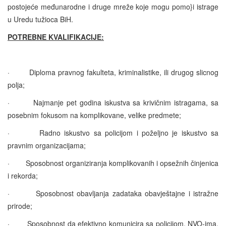
postojeće međunarodne i druge mreže koje mogu pomo}i istrage
u Uredu tužioca BiH.
POTREBNE KVALIFIKACIJE:
·
Diploma pravnog fakulteta, kriminalistike, ili drugog slicnog
polja;
·
Najmanje pet godina iskustva sa krivičnim istragama, sa
posebnim fokusom na komplikovane, velike predmete;
·
Radno iskustvo sa policijom i poželjno je iskustvo sa
pravnim organizacijama;
·
Sposobnost organiziranja komplikovanih i opsežnih činjenica
i rekorda;
·
Sposobnost obavljanja zadataka obavještajne i istražne
prirode;
·
Sposobnost da efektivno komunicira sa policijom, NVO-ima,