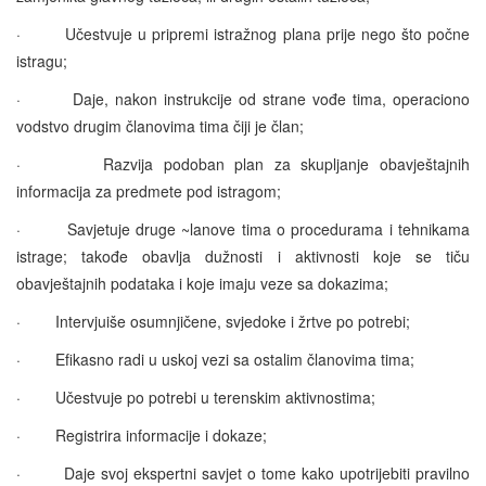
·
Učestvuje u pripremi istražnog plana prije nego što počne
istragu;
·
Daje, nakon instrukcije od strane vođe tima, operaciono
vodstvo drugim članovima tima čiji je član;
·
Razvija podoban plan za skupljanje obavještajnih
informacija za predmete pod istragom;
·
Savjetuje druge ~lanove tima o procedurama i tehnikama
istrage; takođe obavlja dužnosti i aktivnosti koje se tiču
obavještajnih podataka i koje imaju veze sa dokazima;
·
Intervjuiše osumnjičene, svjedoke i žrtve po potrebi;
·
Efikasno radi u uskoj vezi sa ostalim članovima tima;
·
Učestvuje po potrebi u terenskim aktivnostima;
·
Registrira informacije i dokaze;
·
Daje svoj ekspertni savjet o tome kako upotrijebiti pravilno