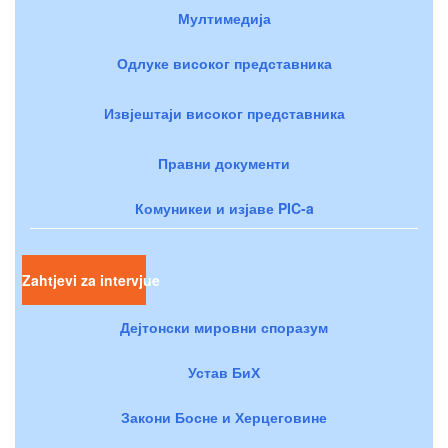
Мултимедија
Одлуке високог представника
Извјештаји високог представника
Правни документи
Комуникеи и изјаве PIC-a
Zahtjevi za intervjue
Дејтонски мировни споразум
Устав БиХ
Закони Босне и Херцеговине