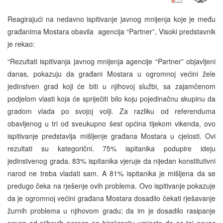
Reagirajući na nedavno ispitivanje javnog mnijenja koje je među
građanima Mostara obavila agencija “Partner”, Visoki predstavnik
je rekao:
“Rezultati ispitivanja javnog mnijenja agencije “Partner” objavljeni
danas, pokazuju da građani Mostara u ogromnoj većini žele
jedinstven grad koji će biti u njihovoj službi, sa zajamčenom
podjelom vlasti koja će spriječiti bilo koju pojedinačnu skupinu da
gradom vlada po svojoj volji. Za razliku od referenduma
obavljenog u tri od sveukupno šest općina tijekom vikenda, ovo
ispitivanje predstavlja mišljenje građana Mostara u cjelosti. Ovi
rezultati su kategorični. 75% ispitanika podupire ideju
jedinstvenog grada. 83% ispitanika vjeruje da nijedan konstitutivni
narod ne treba vladati sam. A 81% ispitanika je mišljena da se
predugo čeka na rješenje ovih problema. Ovo ispitivanje pokazuje
da je ogromnoj većini građana Mostara dosadilo čekati rješavanje
žurnih problema u njihovom gradu; da im je dosadilo rasipanje
novca od njihovih poreza na birokraciju umjesto da se taj novac