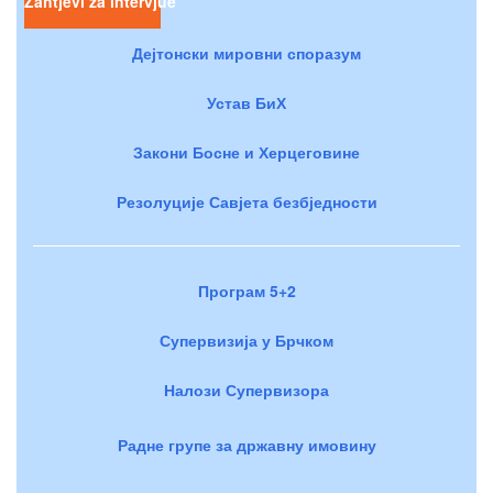
Zahtjevi za intervjue
Дејтонски мировни споразум
Устав БиХ
Закони Босне и Херцеговине
Резолуције Савјета безбједности
Програм 5+2
Супервизија у Брчком
Налози Супервизора
Радне групе за државну имовину