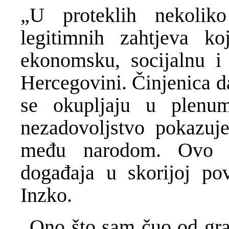
„U proteklih nekoli
legitimnih zahtjeva k
ekonomsku, socijalnu i 
Hercegovini. Činjenica da
se okupljaju u plenum
nezadovoljstvo pokazuje
među narodom. Ovo je
događaja u skorijoj pov
Inzko.
„Ono što sam čuo od građ