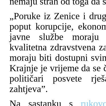
nemaju strah od toga da s
„Poruke iz Zenice i drug
poput korupcije, ekonom
javne službe moraju s
kvalitetna zdravstvena z
moraju biti dostupni svi
Krajnje je vrijeme da se 
političari posvete rje
zahtjeva”.
Na sastanku s
rukov