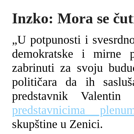
Inzko: Mora se čut
„U potpunosti i svesrdn
demokratske i mirne p
zabrinuti za svoju bud
političara da ih saslu
predstavnik Valenti
predstavnicima plenu
skupštine u Zenici.