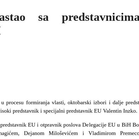
astao sa predstavnicim
H
 procesu formiranja vlasti, oktobarski izbori i dalje preds
isoki predstavnik i specijalni predstavnik EU Valentin Inzko.
i predstavnik EU i otpravnik poslova Delegacije EU u BiH Bori
nagićem, Dejanom Miloševićem i Vladimirom Premecom