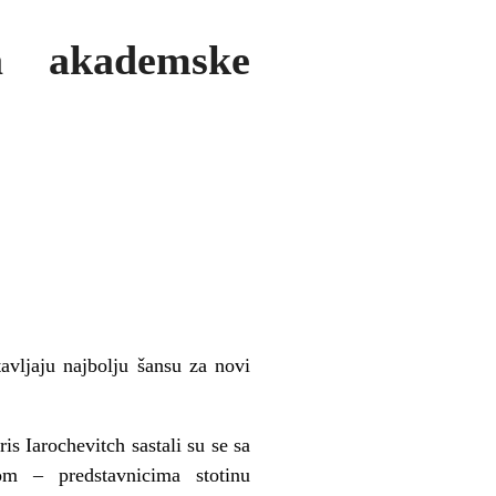
a akademske
tavljaju najbolju šansu za novi
s Iarochevitch sastali su se sa
 – predstavnicima stotinu