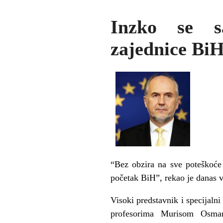
Inzko se s
zajednice Bi
“Bez obzira na sve poteškoće u
početak BiH”, rekao je danas v
Visoki predstavnik i specijaln
profesorima Murisom Osma