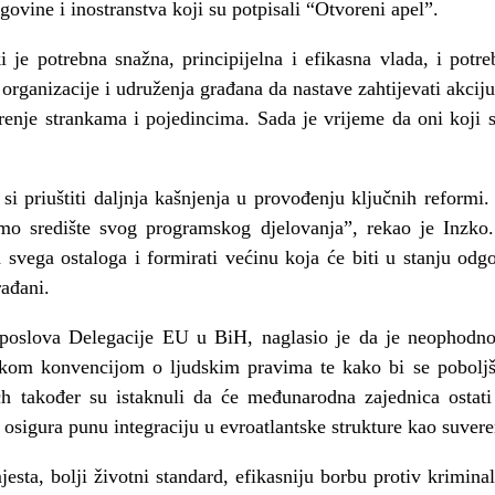
govine i inostranstva koji su potpisali “Otvoreni apel”.
 je potrebna snažna, principijelna i efikasna vlada, i potr
rganizacije i udruženja građana da nastave zahtijevati akciju 
erenje strankama i pojedincima. Sada je vrijeme da oni koji 
i priuštiti daljnja kašnjenja u provođenju ključnih reformi
 središte svog programskog djelovanja”, rekao je Inzko. P
d svega ostaloga i formirati većinu koja će biti u stanju odg
rađani.
k poslova Delegacije EU u BiH, naglasio je da je neophodno
kom konvencijom o ljudskim pravima te kako bi se poboljšal
itch također su istaknuli da će međunarodna zajednica ostat
osigura punu integraciju u evroatlantske strukture kao suveren
esta, bolji životni standard, efikasniju borbu protiv kriminal