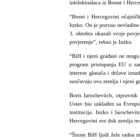
intelektualaca iz Bosne i Herce
“Bosni i Hercegovini očajnički
Inzko. On je pozvao nevladine o
3. oktobra ukazali svoje povj
povjerenje”, rekao je Inzko.
“BiH i njeni građani ne mogu s
program pristupanja EU u samo
interese glasača i države izna
suočavaju ova zemlja i njeni g
Boris Iarochevitch, otpravni
Ustav bio usklađen sa Evrops
institucija. Inzko i Iarochev
Hercegovini sve dok zemlja ne 
“Širom BiH ljudi žele radna mj