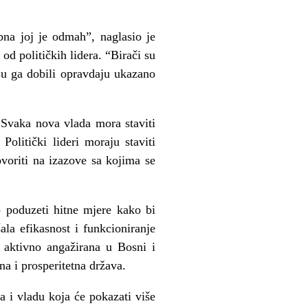
ebna joj je odmah”, naglasio je
od političkih lidera. “Birači su
su ga dobili opravdaju ukazano
. Svaka nova vlada mora staviti
olitički lideri moraju staviti
ovoriti na izazove sa kojima se
 poduzeti hitne mjere kako bi
a efikasnost i funkcioniranje
i aktivno angažirana u Bosni i
a i prosperitetna država.
a i vladu koja će pokazati više