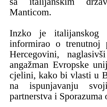
sa italijanskim drž
Manticom.
Inzko je italijanskog
informirao o trenutnoj p
Hercegovini, naglasiv
angažman Evropske unij
cjelini, kako bi vlasti u
na ispunjavanju svo
partnerstva i Sporazuma o 