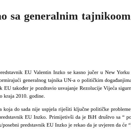
tao sa generalnim tajniko
 predstavnik EU Valentin Inzko se kasno jučer u New Yorku 
irajući generalnog tajnika UN-a o političkim događanjima 
ik EU također je pozdravio usvajanje Rezolucije Vijeća sigur
 kraja 2010. godine.
a koja do sada nije uspjela riješiti ključne političke problem
 predstavnik EU Inzko. Primijetivši da je BiH društvo sa “ 
/posebni predstavnik EU Inzko je rekao da je uvjeren da će 