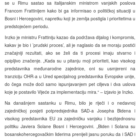
se u Rimu sastao sa italijanskim ministrom vanjskih poslova
Francom Frattinijem kako bi ga informisao o političkoj situaciji u
Bosni i Hercegovini, napretku koji je zemlja postigla i prioritetima u
predstojećem periodu.
Inzko je ministru Frattiniju kazao da podržava dijalog i kompromis,
kakav je bio i ’prudski proces’, ali je naglasio da se moraju postići
značajniji rezultati, ako se želi da ti procesi imaju stvarno i
opipljivo značenje. „Kada su u pitanju moji prioriteti, kao visokog
predstavnika međunarodne zajednice, oni su usmjereni na
tranziciju OHR-a u Ured specijalnog predstavnika Evropske unije,
do čega može doći samo ispunjavanjem pet ciljeva i dva uslova
koje je postavilo Vijeće za implementaciju mira.“ – izjavio je Inzko.
Na današnjem sastanku u Rimu, bilo je riječi i o nedavnoj
zajedničkoj posjeti potpredsjednika SAD-a Josepha Bidena i
visokog predstavnika EU za zajedničku vanjsku i bezbjednosnu
politiku Javiera Solane Bosni i Hercegovini. „Biden i Solana su
bosanskohercegovačkim liderima prenijeli jasnu poruku da i SAD i