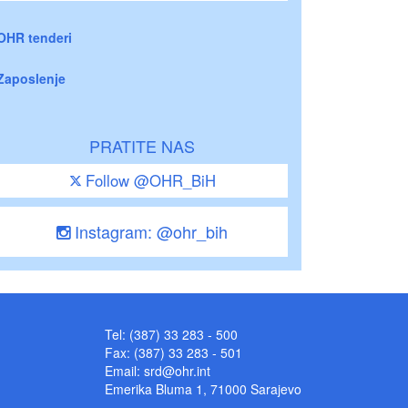
OHR tenderi
Zaposlenje
PRATITE NAS
Follow @OHR_BiH
Instagram: @ohr_bih
Tel: (387) 33 283 - 500
Fax: (387) 33 283 - 501
Email:
srd@ohr.int
Emerika Bluma 1, 71000 Sarajevo