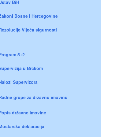
Ustav BiH
Zakoni Bosne i Hercegovine
Rezolucije Vijeća sigurnosti
Program 5+2
Supervizija u Brčkom
Nalozi Supervizora
Radne grupe za državnu imovinu
Popis državne imovine
Mostarska deklaracija