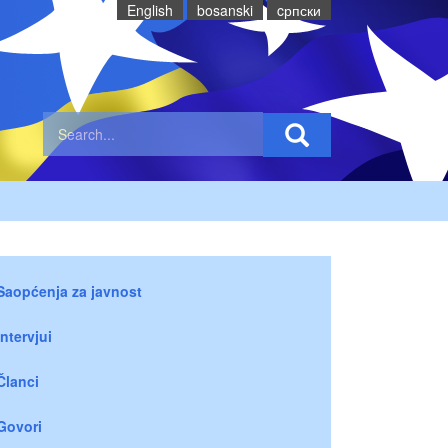
English
bosanski
cрпски
Saopćenja za javnost
Intervjui
Članci
Govori