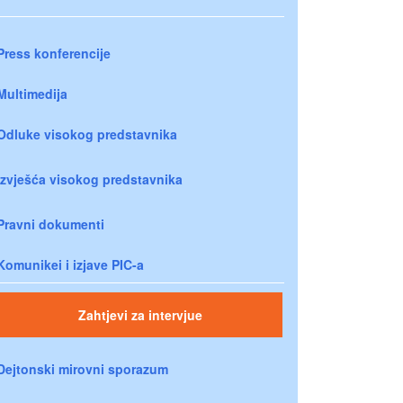
Press konferencije
Multimedija
Odluke visokog predstavnika
Izvješća visokog predstavnika
Pravni dokumenti
Komunikei i izjave PIC-a
Zahtjevi za intervjue
Dejtonski mirovni sporazum