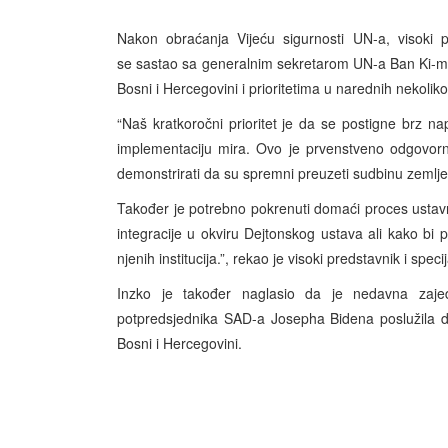
Nakon obraćanja Vijeću sigurnosti UN-a, visoki p
se sastao sa generalnim sekretarom UN-a Ban Ki-moo
Bosni i Hercegovini i prioritetima u narednih nekolik
“Naš kratkoročni prioritet je da se postigne brz nap
implementaciju mira. Ovo je prvenstveno odgovornos
demonstrirati da su spremni preuzeti sudbinu zemlje 
Također je potrebno pokrenuti domaći proces ustav
integracije u okviru Dejtonskog ustava ali kako bi 
njenih institucija.”, rekao je visoki predstavnik i spec
Inzko je također naglasio da je nedavna zaje
potpredsjednika SAD-a Josepha Bidena poslužila
Bosni i Hercegovini.