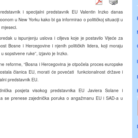
redstavnik i specijalni predstavnik EU Valentin Inzko danas
nom u New Yorku kako bi ga informirao o političkoj situaciji u
o mjeseci.
redak u ispunjenju uslova i ciljeva koje je postavilo Vijeće za
t Bosne i Hercegovine i njenih političkih lidera, koji moraju
u sopstvene ruke”, izjavio je Inzko.
ne reforme, “Bosna i Hercegovina je otpočela proces europske
postala članica EU, morati će povećati funkcionalnost države i
ijalni predstavnik EU.
dnička posjeta visokog predstavnika EU Javiera Solane i
 da se prenese zajednička poruka o angažmanu EU i SAD-a u