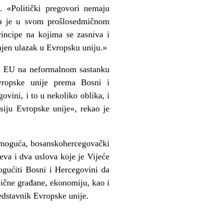
. «Politički pregovori nemaju
ira je u svom prošlosedmičnom
incipe na kojima se zasniva i
njen ulazak u Evropsku uniju.»
ica EU na neformalnom sastanku
vropske unije prema Bosni i
vini, i to u nekoliko oblika, i
siju Evropske unije», rekao je
e moguća, bosanskohercegovački
eva i dva uslova koje je Vijeće
ogućiti Bosni i Hercegovini da
obične građane, ekonomiju, kao i
predstavnik Evropske unije.