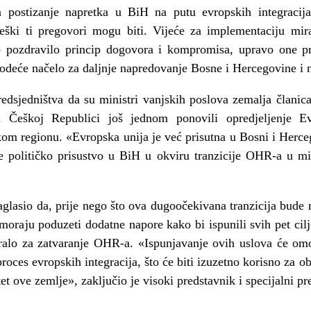
a postizanje napretka u BiH na putu evropskih integracija
 teški ti pregovori mogu biti. Vijeće za implementaciju m
 pozdravilo princip dogovora i kompromisa, upravo one pr
vodeće načelo za daljnje napredovanje Bosne i Hercegovine i 
redsjedništva da su ministri vanjskih poslova zemalja član
 Češkoj Republici još jednom ponovili opredjeljenje E
om regionu. «Evropska unija je već prisutna u Bosni i Hercego
e političko prisustvo u BiH u okviru tranzicije OHR-a u mi
naglasio da, prije nego što ova dugoočekivana tranzicija bud
moraju poduzeti dodatne napore kako bi ispunili svih pet cilj
ralo za zatvaranje OHR-a. «Ispunjavanje ovih uslova će om
roces evropskih integracija, što će biti izuzetno korisno za 
tet ove zemlje», zaključio je visoki predstavnik i specijalni 