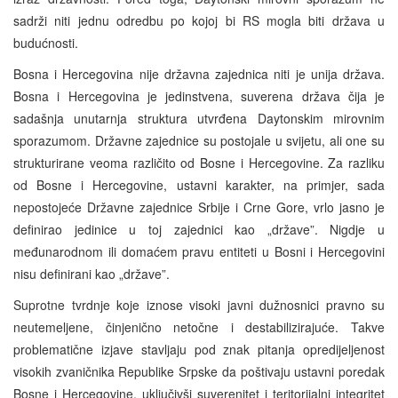
sadrži niti jednu odredbu po kojoj bi RS mogla biti država u
budućnosti.
Bosna i Hercegovina nije državna zajednica niti je unija država.
Bosna i Hercegovina je jedinstvena, suverena država čija je
sadašnja unutarnja struktura utvrđena Daytonskim mirovnim
sporazumom. Državne zajednice su postojale u svijetu, ali one su
strukturirane veoma različito od Bosne i Hercegovine. Za razliku
od Bosne i Hercegovine, ustavni karakter, na primjer, sada
nepostojeće Državne zajednice Srbije i Crne Gore, vrlo jasno je
definirao jedinice u toj zajednici kao „države”. Nigdje u
međunarodnom ili domaćem pravu entiteti u Bosni i Hercegovini
nisu definirani kao „države”.
Suprotne tvrdnje koje iznose visoki javni dužnosnici pravno su
neutemeljene, činjenično netočne i destabilizirajuće. Takve
problematične izjave stavljaju pod znak pitanja opredijeljenost
visokih zvaničnika Republike Srpske da poštivaju ustavni poredak
Bosne i Hercegovine, uključivši suverenitet i teritorijalni integritet