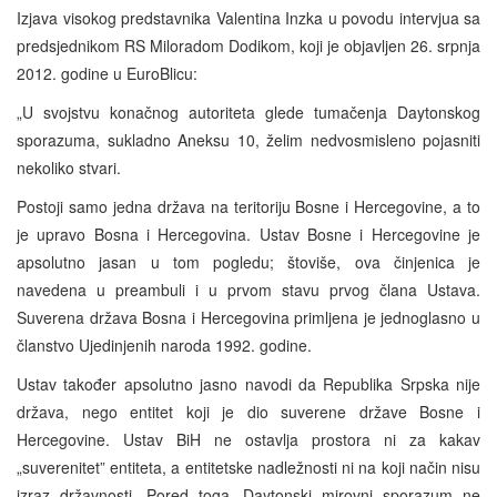
Izjava visokog predstavnika Valentina Inzka u povodu intervjua sa
predsjednikom RS Miloradom Dodikom, koji je objavljen 26. srpnja
2012. godine u EuroBlicu:
„U svojstvu konačnog autoriteta glede tumačenja Daytonskog
sporazuma, sukladno Aneksu 10, želim nedvosmisleno pojasniti
nekoliko stvari.
Postoji samo jedna država na teritoriju Bosne i Hercegovine, a to
je upravo Bosna i Hercegovina. Ustav Bosne i Hercegovine je
apsolutno jasan u tom pogledu; štoviše, ova činjenica je
navedena u preambuli i u prvom stavu prvog člana Ustava.
Suverena država Bosna i Hercegovina primljena je jednoglasno u
članstvo Ujedinjenih naroda 1992. godine.
Ustav također apsolutno jasno navodi da Republika Srpska nije
država, nego entitet koji je dio suverene države Bosne i
Hercegovine. Ustav BiH ne ostavlja prostora ni za kakav
„suverenitet” entiteta, a entitetske nadležnosti ni na koji način nisu
izraz državnosti. Pored toga, Daytonski mirovni sporazum ne