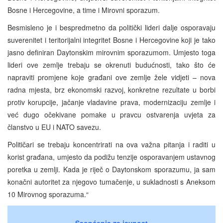
Bosne i Hercegovine, a time i Mirovni sporazum.
Besmisleno je i bespredmetno da politički lideri dalje osporavaju
suverenitet i teritorijalni integritet Bosne i Hercegovine koji je tako
jasno definiran Daytonskim mirovnim sporazumom. Umjesto toga
lideri ove zemlje trebaju se okrenuti budućnosti, tako što će
napraviti promjene koje građani ove zemlje žele vidjeti – nova
radna mjesta, brz ekonomski razvoj, konkretne rezultate u borbi
protiv korupcije, jačanje vladavine prava, modernizaciju zemlje i
već dugo očekivane pomake u pravcu ostvarenja uvjeta za
članstvo u EU i NATO savezu.
Političari se trebaju koncentrirati na ova važna pitanja i raditi u
korist građana, umjesto da podižu tenzije osporavanjem ustavnog
poretka u zemlji. Kada je riječ o Daytonskom sporazumu, ja sam
konačni autoritet za njegovo tumačenje, u sukladnosti s Aneksom
10 Mirovnog sporazuma.“
Saopćenja za javnost