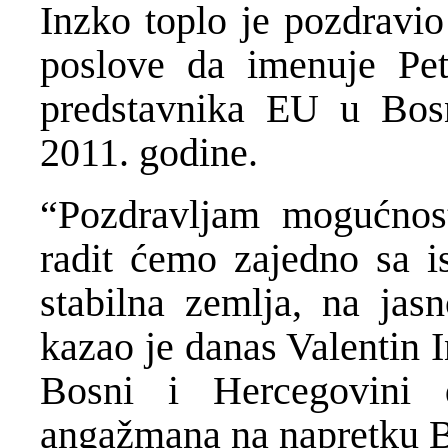
Inzko toplo je pozdravi
poslove da imenuje Pe
predstavnika EU u Bosn
2011. godine.
“Pozdravljam mogućnos
radit ćemo zajedno sa i
stabilna zemlja, na ja
kazao je danas Valentin 
Bosni i Hercegovini 
angažmana na napretku B