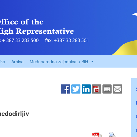
ika
Arhiva
Međunarodna zajednica u BiH
nedodirljiv