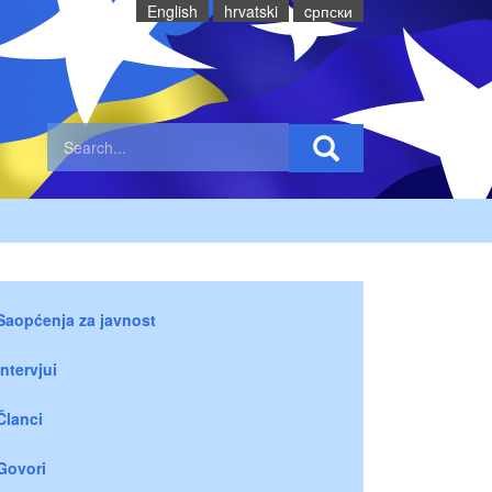
English
hrvatski
cрпски
Saopćenja za javnost
Intervjui
Članci
Govori