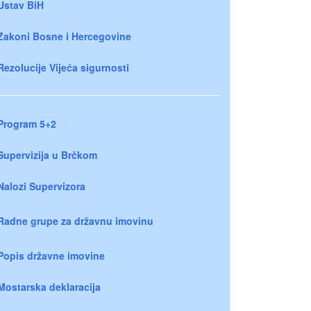
Ustav BiH
Zakoni Bosne i Hercegovine
Rezolucije Vijeća sigurnosti
Program 5+2
Supervizija u Brčkom
Nalozi Supervizora
Radne grupe za državnu imovinu
Popis državne imovine
Mostarska deklaracija