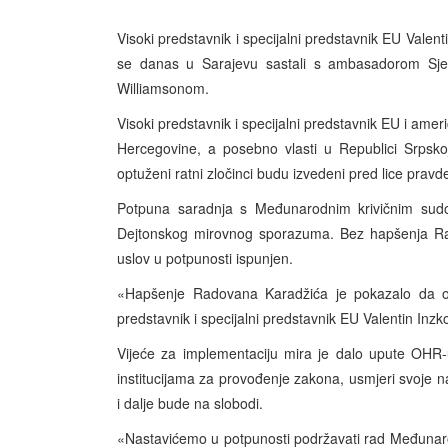
Visoki predstavnik i specijalni predstavnik EU Valent
se danas u Sarajevu sastali s ambasadorom Sjedi
Williamsonom.
Visoki predstavnik i specijalni predstavnik EU i amer
Hercegovine, a posebno vlasti u Republici Srpskoj
optuženi ratni zločinci budu izvedeni pred lice pravd
Potpuna saradnja s Međunarodnim krivičnim sudom
Dejtonskog mirovnog sporazuma. Bez hapšenja Rat
uslov u potpunosti ispunjen.
«Hapšenje Radovana Karadžića je pokazalo da ovi 
predstavnik i specijalni predstavnik EU Valentin Inzk
Vijeće za implementaciju mira je dalo upute OHR-
institucijama za provođenje zakona, usmjeri svoje
i dalje bude na slobodi.
«Nastavićemo u potpunosti podržavati rad Međunaro