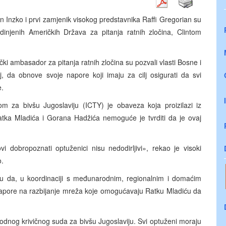
in Inzko i prvi zamjenik visokog predstavnika Raffi Gregorian su
njenih Američkih Država za pitanja ratnih zločina, Clintom
ički ambasador za pitanja ratnih zločina su pozvali vlasti Bosne i
, da obnove svoje napore koji imaju za cilj osigurati da svi
e.
 za bivšu Jugoslaviju (ICTY) je obaveza koja proizilazi iz
ka Mladića i Gorana Hadžića nemoguće je tvrditi da je ovaj
dobropoznati optuženici nisu nedodirljivi», rekao je visoki
o.
u da, u koordinaciji s međunarodnim, regionalnim i domaćim
 napore na razbijanje mreža koje omogućavaju Ratku Mladiću da
dnog krivičnog suda za bivšu Jugoslaviju. Svi optuženi moraju