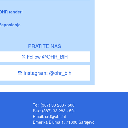
OHR tenderi
Zaposlenje
PRATITE NAS
Follow @OHR_BiH
Instagram: @ohr_bih
Tel: (387) 33 283 - 500
Fax: (387) 33 283 - 501
Email:
srd@ohr.int
Emerika Bluma 1, 71000 Sarajevo