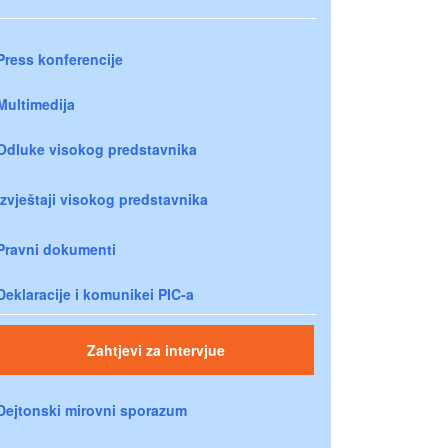
Press konferencije
Multimedija
Odluke visokog predstavnika
Izvještaji visokog predstavnika
Pravni dokumenti
Deklaracije i komunikei PIC-a
Zahtjevi za intervjue
Dejtonski mirovni sporazum