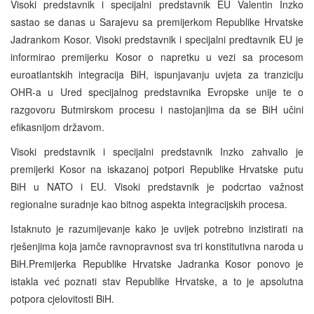
Visoki predstavnik i specijalni predstavnik EU Valentin Inzko
sastao se danas u Sarajevu sa premijerkom Republike Hrvatske
Jadrankom Kosor. Visoki predstavnik i specijalni predtavnik EU je
informirao premijerku Kosor o napretku u vezi sa procesom
euroatlantskih integracija BiH, ispunjavanju uvjeta za tranziciju
OHR-a u Ured specijalnog predstavnika Evropske unije te o
razgovoru Butmirskom procesu i nastojanjima da se BiH učini
efikasnijom državom.
Visoki predstavnik i specijalni predstavnik Inzko zahvalio je
premijerki Kosor na iskazanoj potpori Republike Hrvatske putu
BiH u NATO i EU. Visoki predstavnik je podcrtao važnost
regionalne suradnje kao bitnog aspekta integracijskih procesa.
Istaknuto je razumijevanje kako je uvijek potrebno inzistirati na
rješenjima koja jamče ravnopravnost sva tri konstitutivna naroda u
BiH.Premijerka Republike Hrvatske Jadranka Kosor ponovo je
istakla već poznati stav Republike Hrvatske, a to je apsolutna
potpora cjelovitosti BiH.