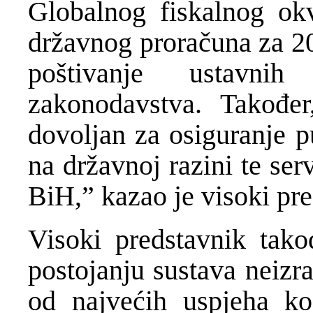
Globalnog fiskalnog okv
državnog proračuna za 20
poštivanje ustavni
zakonodavstva. Također
dovoljan za osiguranje p
na državnoj razini te se
BiH,” kazao je visoki pr
Visoki predstavnik tako
postojanju sustava neizr
od najvećih uspjeha ko