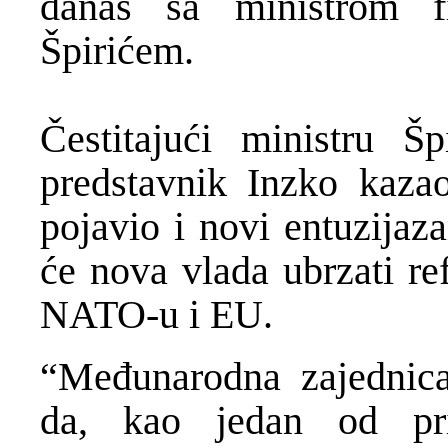
danas sa ministrom f
Špirićem.
Čestitajući ministru Š
predstavnik Inzko kaz
pojavio i novi entuzijaz
će nova vlada ubrzati re
NATO-u i EU.
“Međunarodna zajednica
da, kao jedan od prio