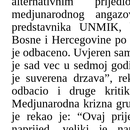
alternativnim prije
medjunarodnog angaz
predstavnika UNMIK, bi
Bosne i Hercegovine po 
je odbaceno. Uvjeren sam
je sad vec u sedmoj godi
je suverena drzava”, re
odbacio i druge kriti
Medjunarodna krizna gru
je rekao je: “Ovaj pri
naprijed, veliki je n