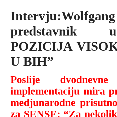
Intervju:Wolfga
predstavnik
POZICIJA VISO
U BIH”
Poslije dvodnevn
implementaciju mira pr
medjunarodne prisutnos
za SENSE: “Za nekoliko