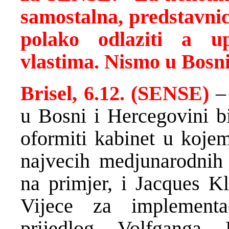
samostalna, predstavni
polako odlaziti a u
vlastima. Nismo u Bosn
Brisel, 6.12. (SENSE)
– 
u Bosni i Hercegovini b
oformiti kabinet u kojem
najvecih medjunarodnih o
na primjer, i Jacques Kl
Vijece za implementa
prijedlog Volfganga P