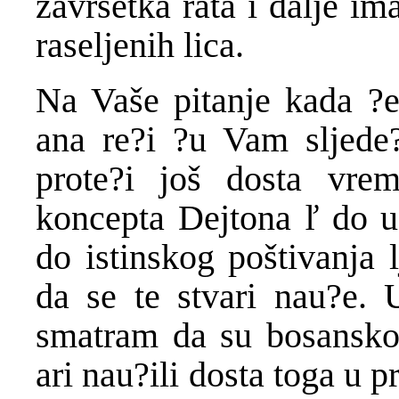
završetka rata i dalje ima
raseljenih lica.
Na Vaše pitanje kada ?e
ana re?i ?u Vam sljede?
prote?i još dosta vrem
koncepta Dejtona ľ do us
do istinskog poštivanja 
da se te stvari nau?e.
smatram da su bosanskoh
ari nau?ili dosta toga u p