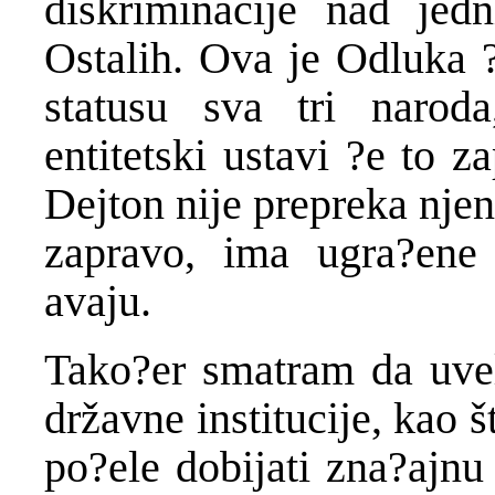
diskriminacije nad je
Ostalih. Ova je Odluka 
statusu sva tri narod
entitetski ustavi ?e to z
Dejton nije prepreka nje
zapravo, ima ugra?en
avaju.
Tako?er smatram da uvel
državne institucije, kao š
po?ele dobijati zna?ajn