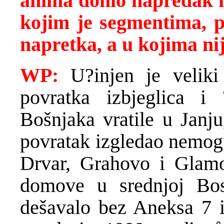
anima donio napredak i
kojim je segmentima, p
napretka, a u kojima ni
WP:
U?injen je veliki 
povratka izbjeglica i
Bošnjaka vratile u Janju
povratak izgledao nemogu
Drvar, Grahovo i Glamo
domove u srednjoj Bos
dešavalo bez Aneksa 7 