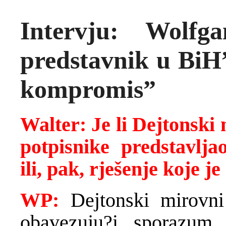
Intervju: Wolfga
predstavnik u BiH
kompromis”
Walter: Je li Dejtonski
potpisnike predstavlja
ili, pak, rješenje koje 
WP:
Dejtonski mirovni
obavezuju?i sporazum