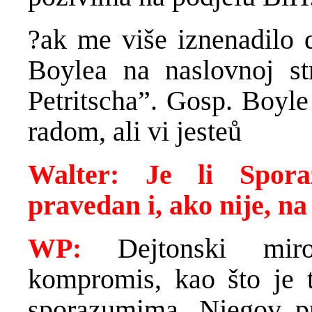
?ak me više iznenadilo 
Boylea na naslovnoj str
Petritscha”. Gosp. Boyl
radom, ali vi jesteů
Walter: Je li Spor
pravedan i, ako nije, na 
WP:
Dejtonski mirov
kompromis, kao što je 
sporazumima. Njegov prv