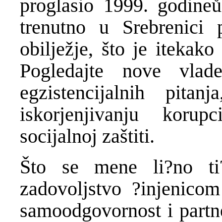
proglasio 1999. godineů
trenutno u Srebrenici
obilježje, što je itekak
Pogledajte nove vlad
egzistencijalnih pita
iskorjenjivanju korupci
socijalnoj zaštiti.
Što se mene li?no ti?
zadovoljstvo ?injenicom
samoodgovornost i part