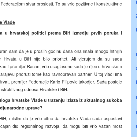
deracijom stvar proslosti. To su vrlo pozitivne i konstruktivne
e Vlade
a u hrvatskoj politici prema BiH izmedju prvih poruka i
uran sam da je u proslih godinu dana ona imala mnogo hitnijih
e Hrvata u BiH nije bilo prioritet. Ali vjerujem da su sada
kao i premijer Racan, vrlo usuglasene kada je rijec o hrvatskom
arajevu pridruzi tome kao ravnopravan partner. U toj vladi ima
rvat, premijer Federacije Karlo Filipovic takodjer. Sada postoje
onstruktivnog odnosa Hrvatske i BiH.
uloga hrvatske Vlade u trazenju izlaza iz aktualnog sukoba
edjunarodne uprave?
BiH, mislim da je vrlo bitno da hrvatska Vlada sada uspostavi
acajan dio regionalnog razvoja, da mogu biti vrlo vazan most