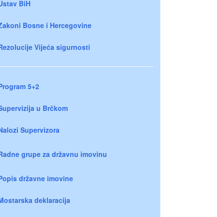
Ustav BiH
Zakoni Bosne i Hercegovine
Rezolucije Vijeća sigurnosti
Program 5+2
Supervizija u Brčkom
Nalozi Supervizora
Radne grupe za državnu imovinu
Popis državne imovine
Mostarska deklaracija