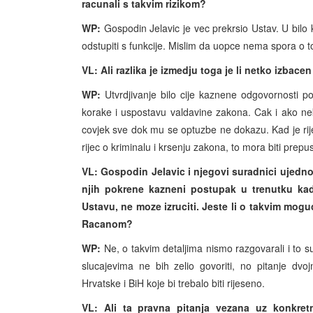
racunali s takvim rizikom?
WP:
Gospodin Jelavic je vec prekrsio Ustav. U bilo koj
odstupiti s funkcije. Mislim da uopce nema spora o t
VL: Ali razlika je izmedju toga je li netko izbacen
WP:
Utvrdjivanje bilo cije kaznene odgovornosti 
korake i uspostavu valdavine zakona. Cak i ako nek
covjek sve dok mu se optuzbe ne dokazu. Kad je rijec 
rijec o kriminalu i krsenju zakona, to mora biti pre
VL: Gospodin Jelavic i njegovi suradnici ujedno 
njih pokrene kazneni postupak u trenutku kad
Ustavu, ne moze izruciti. Jeste li o takvim mog
Racanom?
WP:
Ne, o takvim detaljima nismo razgovarali i to s
slucajevima ne bih zelio govoriti, no pitanje dvoj
Hrvatske i BiH koje bi trebalo biti rijeseno.
VL: Ali ta pravna pitanja vezana uz konkret