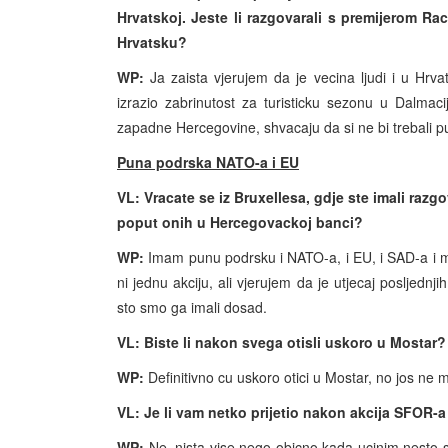
Hrvatskoj. Jeste li razgovarali s premijerom R
Hrvatsku?
WP:
Ja zaista vjerujem da je vecina ljudi i u Hrv
izrazio zabrinutost za turisticku sezonu u Dalmacij
zapadne Hercegovine, shvacaju da si ne bi trebali p
Puna podrska NATO-a i EU
VL: Vracate se iz Bruxellesa, gdje ste imali raz
poput onih u Hercegovackoj banci?
WP:
Imam punu podrsku i NATO-a, i EU, i SAD-a i mis
ni jednu akciju, ali vjerujem da je utjecaj posljedn
sto smo ga imali dosad.
VL: Biste li nakon svega otisli uskoro u Mostar?
WP:
Definitivno cu uskoro otici u Mostar, no jos ne
VL: Je li vam netko prijetio nakon akcija SFOR-
WP:
Ne, nista vise nego obicno kada ucinim nesto st