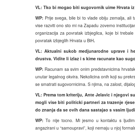
VL: Tko bi mogao biti sugovornik uime Hrvata i
WP:
Prije svega, bile bi to vlade obiju zemalja, ali t
vise razviti ono sto mi na Zapadu zovemo institucijam
organizacija za povratak izbjeglica, koje bi trebale
povratak izbjeglih Hrvata u BiH
.
VL: Aktualni sukob medjunarodne uprave i he
drustva. Vidite li izlaz i s kime racunate kao s
WP:
Racunam sa svim onim predstavnicima hrvatskog n
unutar legalnog okvira. Nekolicina onih koji su prekrsi
se smatrati sugovornicima. S njima, na zalost, dijalo
VL: Prema tom kriteriju, Ante Jelavic i njegovi 
mogli vise biti politicki partneri za trazenje rje
do znanja da se ovih dana sastajao s vasim ljud
WP:
To nije tocno. Mi jesmo u kontaktu s ljudima 
angazirani u “samoupravi”, koji nemaju u njoj formal