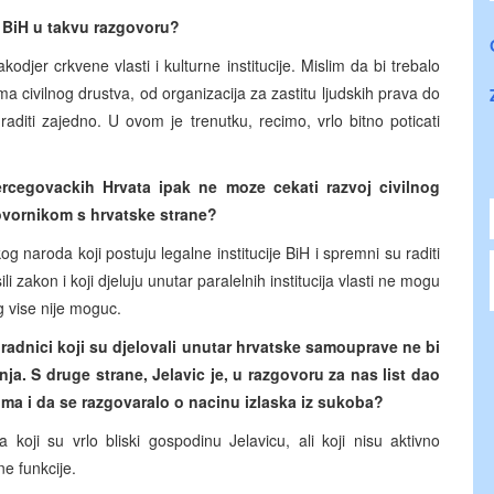
z BiH u takvu razgovoru?
akodjer crkvene vlasti i kulturne institucije. Mislim da bi trebalo
a civilnog drustva, od organizacija za zastitu ljudskih prava do
 raditi zajedno. U ovom je trenutku, recimo, vrlo bitno poticati
rcegovackih Hrvata ipak ne moze cekati razvoj civilnog
ugovornikom s hrvatske strane?
aroda koji postuju legalne institucije BiH i spremni su raditi
li zakon i koji djeluju unutar paralelnih institucija vlasti ne mogu
g vise nije moguc.
suradnici koji su djelovali unutar hrvatske samouprave ne bi
senja. S druge strane, Jelavic je, u razgovoru za nas list dao
ima i da se razgovaralo o nacinu izlaska iz sukoba?
koji su vrlo bliski gospodinu Jelavicu, ali koji nisu aktivno
ne funkcije.