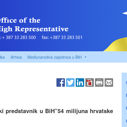
ika
Arhiva
Međunarodna zajednica u BiH
ki predstavnik u BiH”54 milijuna hrvatske