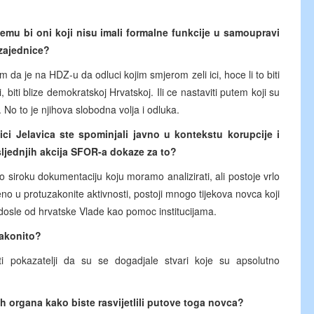
emu bi oni koji nisu imali formalne funkcije u samoupravi
 zajednice?
 da je na HDZ-u da odluci kojim smjerom zeli ici, hoce li to biti
i, biti blize demokratskoj Hrvatskoj. Ili ce nastaviti putem koji su
. No to je njihova slobodna volja i odluka.
ci Jelavica ste spominjali javno u kontekstu korupcije i
sljednjih akcija SFOR-a dokaze za to?
siroku dokumentaciju koju moramo analizirati, ali postoje vrlo
no u protuzakonite aktivnosti, postoji mnogo tijekova novca koji
u dosle od hrvatske Vlade kao pomoc institucijama.
zakonito?
ti pokazatelji da su se dogadjale stvari koje su apsolutno
ih organa kako biste rasvijetlili putove toga novca?