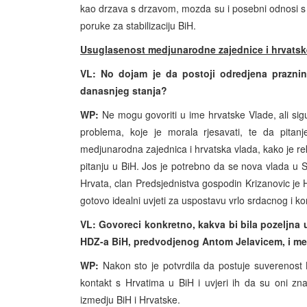
kao drzava s drzavom, mozda su i posebni odnosi s Fe
poruke za stabilizaciju BiH.
Usuglasenost medjunarodne zajednice i hrvatsk
VL: No dojam je da postoji odredjena praznin
danasnjeg stanja?
WP:
Ne mogu govoriti u ime hrvatske Vlade, ali sig
problema, koje je morala rjesavati, te da pitanj
medjunarodna zajednica i hrvatska vlada, kako je re
pitanju u BiH. Jos je potrebno da se nova vlada u S
Hrvata, clan Predsjednistva gospodin Krizanovic je H
gotovo idealni uvjeti za uspostavu vrlo srdacnog i k
VL: Govoreci konkretno, kakva bi bila pozeljna 
HDZ-a BiH, predvodjenog Antom Jelavicem, i m
WP:
Nakon sto je potvrdila da postuje suverenost 
kontakt s Hrvatima u BiH i uvjeri ih da su oni zn
izmedju BiH i Hrvatske.