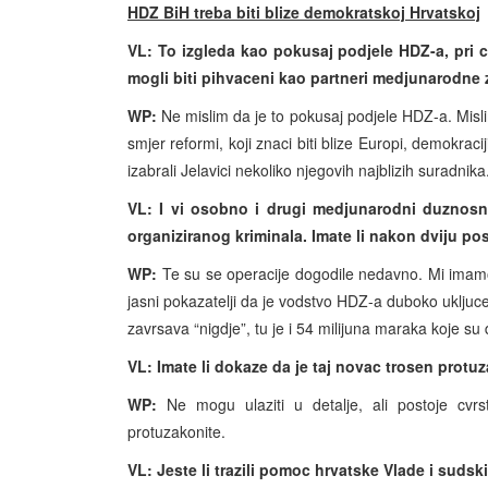
HDZ BiH treba biti blize demokratskoj Hrvatskoj
VL: To izgleda kao pokusaj podjele HDZ-a, pri c
mogli biti pihvaceni kao partneri medjunarodne
WP:
Ne mislim da je to pokusaj podjele HDZ-a. Mislim
smjer reformi, koji znaci biti blize Europi, demokracij
izabrali Jelavici nekoliko njegovih najblizih suradnika
VL: I vi osobno i drugi medjunarodni duznosni
organiziranog kriminala. Imate li nakon dviju po
WP:
Te su se operacije dogodile nedavno. Mi imamo 
jasni pokazatelji da je vodstvo HDZ-a duboko ukljuce
zavrsava “nigdje”, tu je i 54 milijuna maraka koje s
VL: Imate li dokaze da je taj novac trosen protu
WP:
Ne mogu ulaziti u detalje, ali postoje cvrs
protuzakonite.
VL: Jeste li trazili pomoc hrvatske Vlade i sudsk