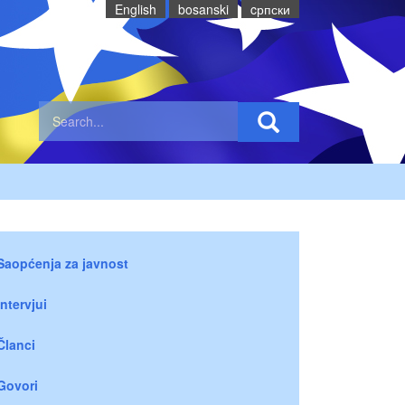
English
bosanski
cрпски
Saopćenja za javnost
Intervjui
Članci
Govori