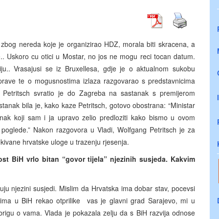
 zbog nereda koje je organizirao HDZ, morala biti skracena, a
e.. Uskoro cu otici u Mostar, no jos ne mogu reci tocan datum.
ciju.. Vrasajusi se iz Bruxellesa, gdje je o aktualnom sukobu
ave te o mogusnostima izlaza razgovarao s predstavnicima
 Petritsch svratio je do Zagreba na sastanak s premijerom
tanak bila je, kako kaze Petritsch, gotovo obostrana: “Ministar
anak koji sam i ja upravo zelio predloziti kako bismo u ovom
se poglede.” Nakon razgovora u Vladi, Wolfgang Petritsch je za
ocekivane hrvatske uloge u trazenju rjesenja.
st BiH vrlo bitan “govor tijela” njezinih susjeda. Kakvim
uju njezini susjedi. Mislim da Hrvatska ima dobar stav, pocevsi
ima u BiH rekao otprilike ­ vas je glavni grad Sarajevo, mi u
brigu o vama. Vlada je pokazala zelju da s BiH razvija odnose