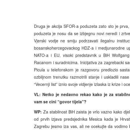
Druga je akcija SFOR-a poduzeta zato sto je prva,
poduzeta je nosu da se izbjegnu novi neredi i zrtv
Vjerski vodje ne smiju podrzavati ilegalnu institu
bosanskohercegovackog HDZ-a i medjunarodne upr
NATO-a i EU, visoki predstavnik u BiH Wolfgang
Racanom i suradnicima. Inicijativa za zagrebacki sas
Picula u telefonskom je razgovoru predlozio sast
ozbiljnom trenutku razmotrili stanje i uskladili na
“Vecernji list” iznio svoje vidjenje izlaska iz krize i 
VL: Netko je nedavno rekao kako je za stabilno
vam se cini “govor tijela”?
WP:
Za stabilnost BiH zaista je vrlo vazno kako djel
od prvih izjava predsjednika Mesica kada je Hrvat
Zagrebu jesmo iza vas, ali ne ocekujte da vodimo 