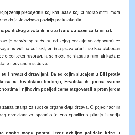
oj zemlji predsjednik koji krsi ustav, koji bi morao stititi, mora
ome da je Jelaviceva pozicija protuzakonita.
 iz politickog zivota ili je u zatvoru optuzen za kriminal.
posao je neovisnog sudstva, od kojeg ocekujemo odgovarajuce
oga ne volimo politicki, on ima pravo braniti se kao slobodan
o politickoj raspravi, ja se mogu ne slagati s njim, ali kada je
pusteno neovisnom sudstvu.
su i hrvatski drzavljani. Da se kojim slucajem u BiH protiv
a su na hrvatskom teritoriju, Hrvatska ih, prema svome
ucnostima i njihovim posljedicama razgovarali s premijerom
u zaista pitanja za sudske organe dviju drzava. O pojedinacnim
nog drzavljanstva opcenito je vrlo specificno pitanje izmedju
ne osobe mogu postati izvor ozbiljne politicke krize u