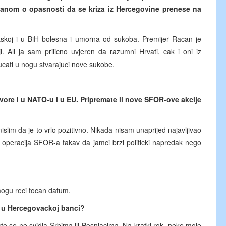
acanom o opasnosti da se kriza iz Hercegovine prenese na
atskoj i u BiH bolesna i umorna od sukoba. Premijer Racan je
i. Ali ja sam prilicno uvjeren da razumni Hrvati, cak i oni iz
ucati u nogu stvarajuci nove sukobe.
govore i u NATO-u i u EU. Pripremate li nove SFOR-ove akcije
lim da je to vrlo pozitivno. Nikada nisam unaprijed najavljivao
jih operacija SFOR-a takav da jamci brzi politicki napredak nego
 mogu reci tocan datum.
a u Hercegovackoj banci?
o se ne svidja Srbima ili Bosnjacima. Na kratki rok, neke moje