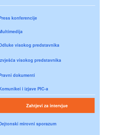
Press konferencije
Multimedija
Odluke visokog predstavnika
Izvješća visokog predstavnika
Pravni dokumenti
Komunikei i izjave PIC-a
Zahtjevi za intervjue
Dejtonski mirovni sporazum