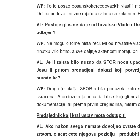
WP:
To je posao bosanskohercegovackih vlasti i m
Oni ce poduzeti nuzne mjere u skladu sa zakonom B
VL: Postoje glasine da je od hrvatske Vlade i D
odbijen?
WP:
Ne mogu o tome nista reci. Mi od hrvatske vl
trnutku vrlo bitno, a sve daljnje aktivnosti moraju b
VL: Je li zaista bilo nuzno da SFOR nocu upad
Jesu li pritom pronadjeni dokazi koji potvrd
suradnika?
WP:
Druga je akcija SFOR-a bila poduzeta zato st
skracena. A poduzeta je nocu da bi se izbjegli novi 
dokumentacije, ali prema prvim pregledima, mislim
Predsjednik koji krsi ustav mora odstupiti
VL: Ako nakon svega nemate dovoljno cvrste dok
zrtvom, ojacat cete njegovu poziciju i produbiti