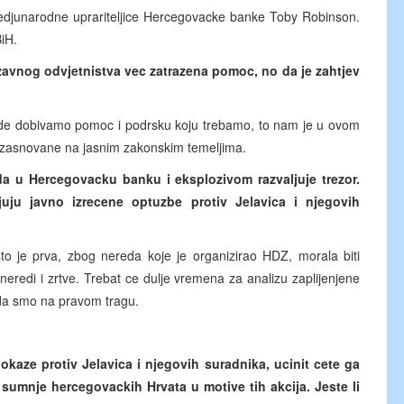
edjunarodne uprariteljice Hercegovacke banke Toby Robinson.
iH.
rzavnog odvjetnistva vec zatrazena pomoc, no da je zahtjev
ade dobivamo pomoc i podrsku koju trebamo, to nam je u ovom
iti zasnovane na jasnim zakonskim temeljima.
a u Hercegovacku banku i eksplozivom razvaljuje trezor.
juju javno izrecene optuzbe protiv Jelavica i njegovih
o je prva, zbog nereda koje je organizirao HDZ, morala biti
neredi i zrtve. Trebat ce dulje vremena za analizu zaplijenjene
 da smo na pravom tragu.
aze protiv Jelavica i njegovih suradnika, ucinit cete ga
 sumnje hercegovackih Hrvata u motive tih akcija. Jeste li