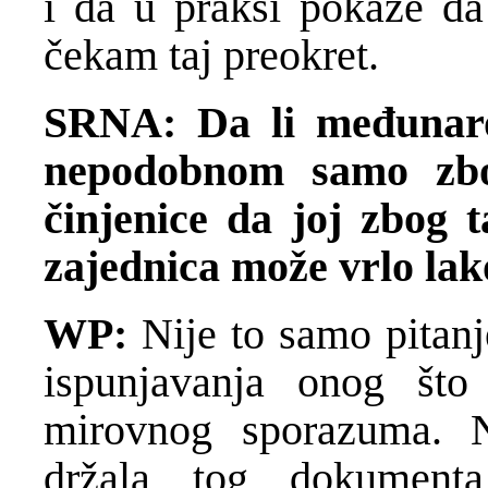
i da u praksi pokaže da 
čekam taj preokret.
SRNA: Da li međunar
nepodobnom samo zbog
činjenice da joj zbog 
zajednica može vrlo lak
WP:
Nije to samo pitanje
ispunjavanja onog što
mirovnog sporazuma. 
držala tog dokument