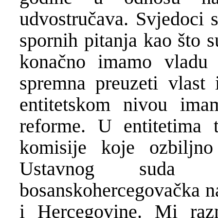
udvostručava. Svjedoci 
spornih pitanja kao što 
konačno imamo vladu 
spremna preuzeti vlast 
entitetskom nivou ima
reforme. U entitetima
komisije koje ozbiljn
Ustavnog suda o 
bosanskohercegovačka nar
i Hercegovine. Mi raz