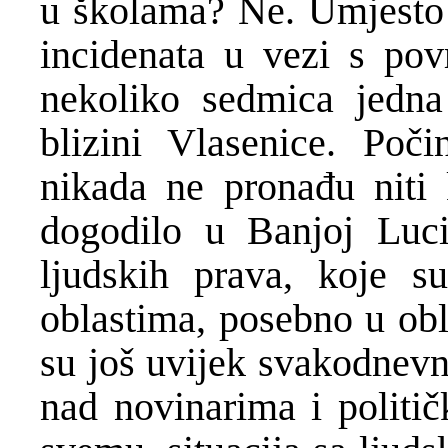
u školama? Ne. Umjesto t
incidenata u vezi s povr
nekoliko sedmica jedna
blizini Vlasenice. Poči
nikada ne pronađu niti 
dogodilo u Banjoj Luci
ljudskih prava, koje 
oblastima, posebno u obla
su još uvijek svakodnevn
nad novinarima i politič