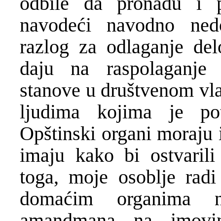
odbile da pronađu i po
navodeći navodno ned
razlog za odlaganje del
daju na raspolaganje 
stanove u društvenom vla
ljudima kojima je potr
Opštinski organi moraju i
imaju kako bi ostvarili
toga, moje osoblje radi
domaćim organima n
amandmana na imovin