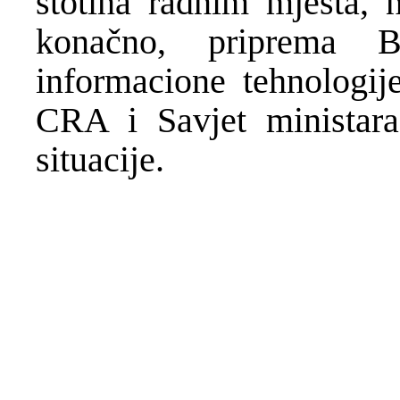
stotina radnim mjesta, n
konačno, priprema 
informacione tehnologij
CRA i Savjet ministara
situacije.