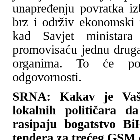
unapređenju povratka izb
brz i održiv ekonomski 
kad Savjet ministara 
promovisaću jednu druga
organima. To će pom
odgovornosti.
SRNA: Kakav je Vaš 
lokalnih političara d
rasipaju bogatstvo Bi
tendera za trećeg GSM 