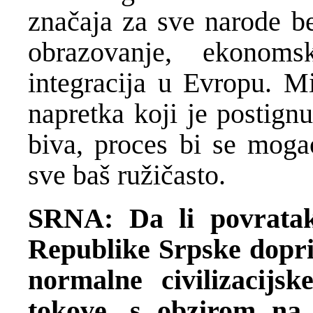
značaja za sve narode be
obrazovanje, ekonomsk
integracija u Evropu. Mi
napretka koji je postign
biva, proces bi se mogao
sve baš ružičasto.
SRNA: Da li povratak
Republike Srpske dopri
normalne civilizacijs
tokove, s obzirom na 