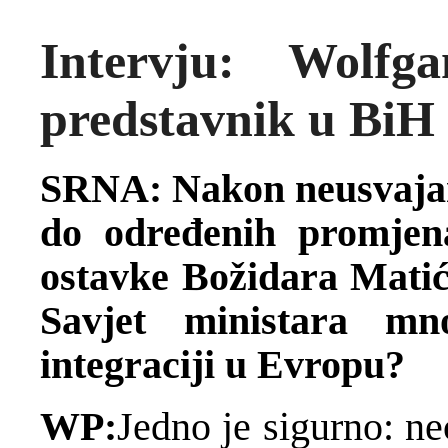
Intervju: Wolfga
predstavnik u BiH
SRNA: Nakon neusvajan
do određenih promjen
ostavke Božidara Matića
Savjet ministara mn
integraciji u Evropu?
WP:
Jedno je sigurno: n