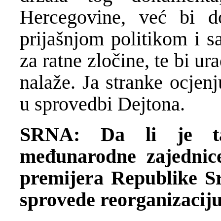
Hercegovine, već bi d
prijašnjom politikom i 
za ratne zločine, te bi u
nalaže. Ja stranke ocje
u sprovedbi Dejtona.
SRNA: Da li je ta
međunarodne zajednic
premijera Republike Sr
sprovede reorganizacij