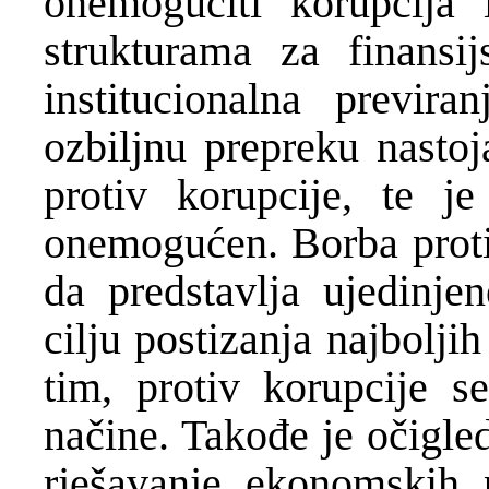
onemogućiti korupcija 
strukturama za finansijs
institucionalna previra
ozbiljnu prepreku nasto
protiv korupcije, te j
onemogućen. Borba protiv
da predstavlja ujedinje
cilju postizanja najbolji
tim, protiv korupcije s
načine. Takođe je očigle
rješavanje ekonomskih 