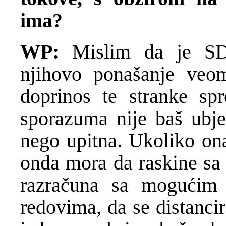
ima?
WP:
Mislim da je SDS
njihovo ponašanje veo
doprinos te stranke sp
sporazuma nije baš ubjed
nego upitna. Ukoliko ona
onda mora da raskine sa
razračuna sa mogućim 
redovima, da se distancir