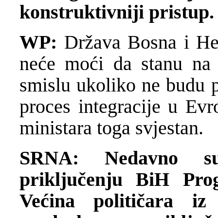
konstruktivniji pristup.
WP:
Država Bosna i Her
neće moći da stanu na
smislu ukoliko ne budu 
proces integracije u Evr
ministara toga svjestan.
SRNA: Nedavno su
priključenju BiH Pro
Većina političara i