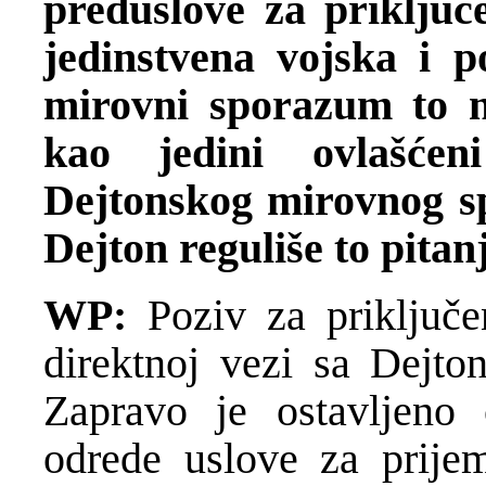
preduslove za priključ
jedinstvena vojska i po
mirovni sporazum to n
kao jedini ovlašćen
Dejtonskog mirovnog sp
Dejton reguliše to pitan
WP:
Poziv za priključe
direktnoj vezi sa Dejt
Zapravo je ostavljen
odrede uslove za prije