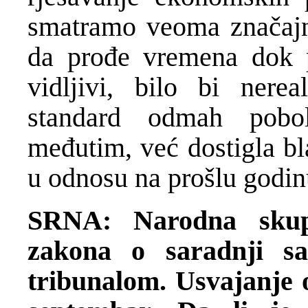
smatramo veoma značajn
da prođe vremena dok po
vidljivi, bilo bi nere
standard odmah pobol
međutim, već dostigla bl
u odnosu na prošlu godin
SRNA: Narodna skup
zakona o saradnji s
tribunalom. Usvajanje 