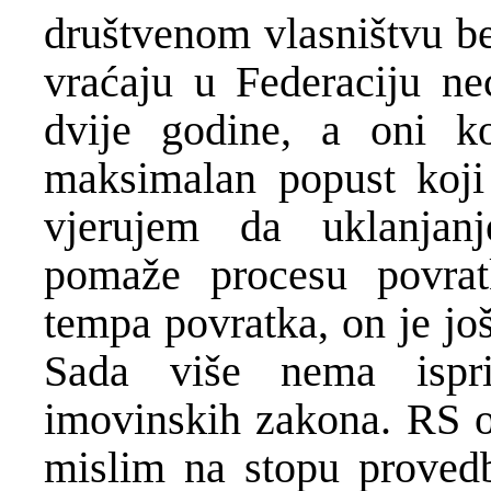
društvenom vlasništvu be
vraćaju u Federaciju neć
dvije godine, a oni k
maksimalan popust koji
vjerujem da uklanjanj
pomaže procesu povrat
tempa povratka, on je jo
Sada više nema ispr
imovinskih zakona. RS o
mislim na stopu provedb