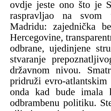
ovdje jeste ono što je 
raspravljao na svom 
Madridu: zajednička be
Hercegovine, transparentn
odbrane, ujedinjene str
stvaranje prepoznatljiv
državnom nivou. Sma
pridruži evro-atlantski
onda kad bude imala k
odbrambenu politiku. Ste