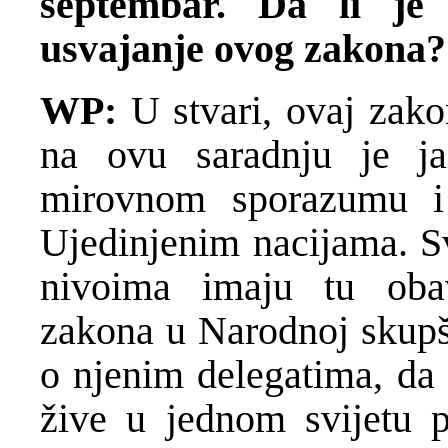
septembar. Da li je
usvajanje ovog zakona?
WP:
U stvari, ovaj zako
na ovu saradnju je j
mirovnom sporazumu i 
Ujedinjenim nacijama. Sv
nivoima imaju tu oba
zakona u Narodnoj skupš
o njenim delegatima, da 
žive u jednom svijetu p