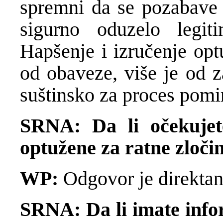
spremni da se pozabave p
sigurno oduzelo legit
Hapšenje i izručenje opt
od obaveze, više je od z
suštinsko za proces pomi
SRNA: Da li očekujet
optužene za ratne zloči
WP:
Odgovor je direktan
SRNA: Da li imate inf