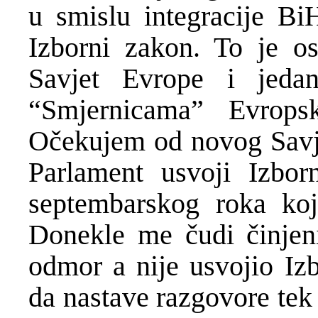
u smislu integracije B
Izborni zakon. To je o
Savjet Evrope i jeda
“Smjernicama” Evrops
Očekujem od novog Savje
Parlament usvoji Izbor
septembarskog roka koj
Donekle me čudi činjen
odmor a nije usvojio Izb
da nastave razgovore tek