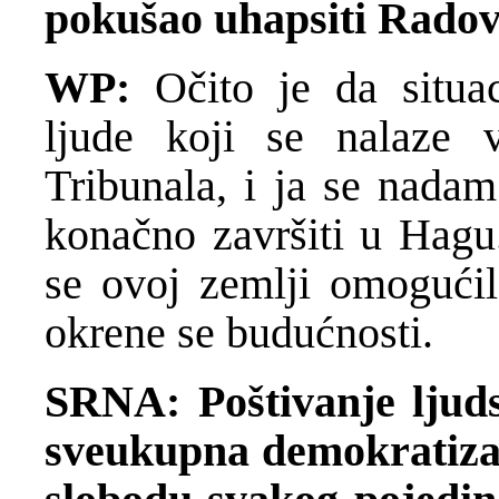
pokušao uhapsiti Rado
WP:
Očito je da situac
ljude koji se nalaze v
Tribunala, i ja se nada
konačno završiti u Hagu
se ovoj zemlji omogućilo
okrene se budućnosti.
SRNA: Poštivanje ljuds
sveukupna demokratizac