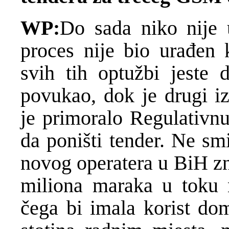
WP:
Do sada niko nije 
proces nije bio urađen 
svih tih optužbi jeste
povukao, dok je drugi iz
je primoralo Regulativnu
da poništi tender. Ne sm
novog operatera u BiH zn
miliona maraka u toku 
čega bi imala korist dom