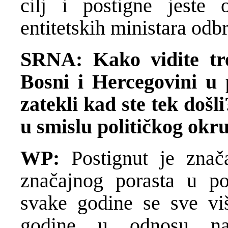
cilj i postigne jeste 
entitetskih ministara odb
SRNA: Kako vidite tre
Bosni i Hercegovini u
zatekli kad ste tek došl
u smislu političkog okr
WP:
Postignut je znač
značajnog porasta u po
svake godine se sve viš
godine u odnosu na