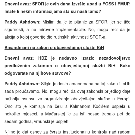
Dnevni avaz:
SFOR je ovih dana izvršio upad u FOSS i FMUP.
Imate li nekih informacijama šta su našli tamo?
Paddy Ashdown:
Mislim da je to pitanje za SFOR, jer se tiče
sigurnosti, a ne mirovne implementacije. No, mogu reći da je
akcija o kojoj govorite dio rutinskih aktivnosti SFOR-a.
Amandmani na zakon o obavještajnoj službi BiH
Dnevni avaz:
HDZ je nedavno izrazio nezadovoljstvo
predloženim zakonom o obavještajnoj službi BiH. Kako
odgovarate na njihove stavove?
Paddy Ashdown:
Stiglo je dosta amandmana na taj zakon i mi ih
sada proučavamo. No, mogu reći da ovaj zakonski prijedlog daje
najbolju osnovu za organiziranje obavještajne službe u Evropi.
Ono što je komisija na čelu s Kalmanom Kočišem uspjela u
nekoliko mjeseci, a Mađarskoj je za isti posao trebalo pet do
sedam godina, vrhunski je uspjeh.
Njime je dat osnov za čvrstu institucionalnu kontrolu nad radom