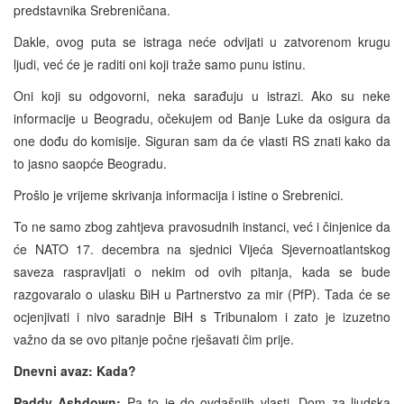
predstavnika Srebreničana.
Dakle, ovog puta se istraga neće odvijati u zatvorenom krugu
ljudi, već će je raditi oni koji traže samo punu istinu.
Oni koji su odgovorni, neka sarađuju u istrazi. Ako su neke
informacije u Beogradu, očekujem od Banje Luke da osigura da
one dođu do komisije. Siguran sam da će vlasti RS znati kako da
to jasno saopće Beogradu.
Prošlo je vrijeme skrivanja informacija i istine o Srebrenici.
To ne samo zbog zahtjeva pravosudnih instanci, već i činjenice da
će NATO 17. decembra na sjednici Vijeća Sjevernoatlantskog
saveza raspravljati o nekim od ovih pitanja, kada se bude
razgovaralo o ulasku BiH u Partnerstvo za mir (PfP). Tada će se
ocjenjivati i nivo saradnje BiH s Tribunalom i zato je izuzetno
važno da se ovo pitanje počne rješavati čim prije.
Dnevni avaz: Kada?
Paddy Ashdown:
Pa to je do ovdašnjih vlasti. Dom za ljudska