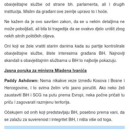
obavještajne službe od strane bh. parlamenta, ali i drugih
institucija. Mislim da građani ove zemlje upravo to i hoće.
Ne kažem da je ovo savršen zakon, da se u nekim detaljima ne
može poboljšati, ali bila bi tragedija da se ovakvo djelo uništi zbog
nekih sitnih političkih ciljeva.
Oni koji se žele vratiti starim danima kada su partije kontrolirale
obavještajne službe, štete interesima građana BiH. Najnoviji
skandali s obavještajnim službama u BiH to najbolje pokazuju.
Jasna poruka za ministra Mladena Ivanića
Paddy Ashdown:
Nema nikakve veze između Kosova i Bosne i
Hercegovine, i to svima želim vrlo jasno poručiti. Ako neko želi
zaustaviti BiH i SCG na putu prema Evropi, neka počne pričati tu
priču i zagovarati razmjenu teritorija.
Očekujem od onih koji predstavljaju BiH, posebno prema vani, da
se zalažu za suverenost i integritet BiH, i ništa više od toga.