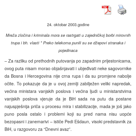
24. oktobar 2003.godine
Mreža zločina i kriminala mora se rastrgati u zajedničkoj borbi mirovnih
trupa i bh. vlasti * Preko telekoma punili su se džepovi stranaka i
pojedinaca
– Za razliku od prethodnih putovanja po zapadnim prijestonicama,
ovog puta nisam morao objašnjavati i ubjeđivati neke sagovornike
da Bosna i Hercegovina nije crna rupa i da su promjene nabolje
očite. To pokazuje da je u ovoj zemlji zabilježen veliki napredak,
većina ministara vanjskih poslova i većina ljudi u ministarstvima
vanjskih poslova vjeruje da je BiH sada na putu da postane
najuspješnija priča u procesu mira i stabilizacije, mada je još jako
puno posla ostalo i problemi koji su pred nama nisu uopće
bezopasni i zanemarivi – ističe Pedi Ešdaun, visoki predstavnik za
BiH, u razgovoru za “Dnevni avaz”.