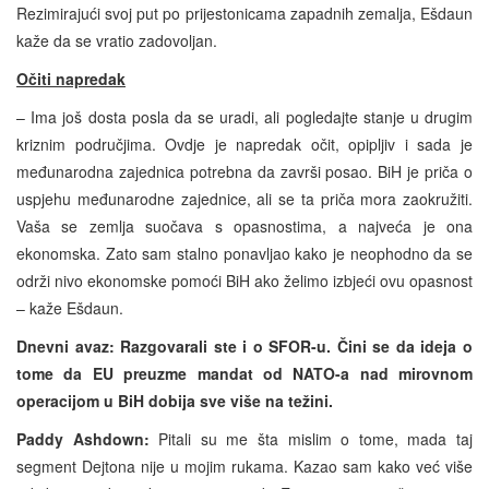
Rezimirajući svoj put po prijestonicama zapadnih zemalja, Ešdaun
kaže da se vratio zadovoljan.
Očiti napredak
– Ima još dosta posla da se uradi, ali pogledajte stanje u drugim
kriznim područjima. Ovdje je napredak očit, opipljiv i sada je
međunarodna zajednica potrebna da završi posao. BiH je priča o
uspjehu međunarodne zajednice, ali se ta priča mora zaokružiti.
Vaša se zemlja suočava s opasnostima, a najveća je ona
ekonomska. Zato sam stalno ponavljao kako je neophodno da se
održi nivo ekonomske pomoći BiH ako želimo izbjeći ovu opasnost
– kaže Ešdaun.
Dnevni avaz: Razgovarali ste i o SFOR-u. Čini se da ideja o
tome da EU preuzme mandat od NATO-a nad mirovnom
operacijom u BiH dobija sve više na težini.
Paddy Ashdown:
Pitali su me šta mislim o tome, mada taj
segment Dejtona nije u mojim rukama. Kazao sam kako već više