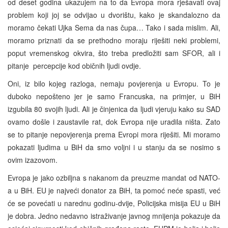
od deset godina ukazujem na to da Evropa mora rješavati ovaj
problem koji joj se odvijao u dvorištu, kako je skandalozno da
moramo čekati Ujka Sema da nas čupa… Tako i sada mislim. Ali,
moramo priznati da se prethodno moraju riješiti neki problemi,
poput vremenskog okvira, što treba predložiti sam SFOR, ali i
pitanje percepcije kod običnih ljudi ovdje.
Oni, iz bilo kojeg razloga, nemaju povjerenja u Evropu. To je
duboko nepošteno jer je samo Francuska, na primjer, u BiH
izgubila 80 svojih ljudi. Ali je činjenica da ljudi vjeruju kako su SAD
ovamo došle i zaustavile rat, dok Evropa nije uradila ništa. Zato
se to pitanje nepovjerenja prema Evropi mora riješiti. Mi moramo
pokazati ljudima u BiH da smo voljni i u stanju da se nosimo s
ovim izazovom.
Evropa je jako ozbiljna s nakanom da preuzme mandat od NATO-
a u BiH. EU je najveći donator za BiH, ta pomoć neće spasti, već
će se povećati u narednu godinu-dvije, Policijska misija EU u BiH
je dobra. Jedno nedavno istraživanje javnog mnijenja pokazuje da