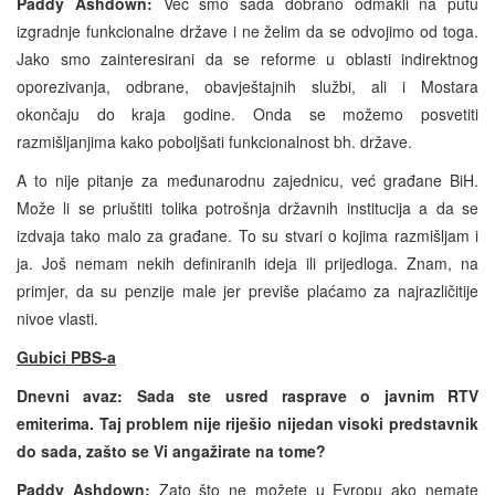
Paddy Ashdown:
Već smo sada dobrano odmakli na putu
izgradnje funkcionalne države i ne želim da se odvojimo od toga.
Jako smo zainteresirani da se reforme u oblasti indirektnog
oporezivanja, odbrane, obavještajnih službi, ali i Mostara
okončaju do kraja godine. Onda se možemo posvetiti
razmišljanjima kako poboljšati funkcionalnost bh. države.
A to nije pitanje za međunarodnu zajednicu, već građane BiH.
Može li se priuštiti tolika potrošnja državnih institucija a da se
izdvaja tako malo za građane. To su stvari o kojima razmišljam i
ja. Još nemam nekih definiranih ideja ili prijedloga. Znam, na
primjer, da su penzije male jer previše plaćamo za najrazličitije
nivoe vlasti.
Gubici PBS-a
Dnevni avaz:
Sada ste usred rasprave o javnim RTV
emiterima. Taj problem nije riješio nijedan visoki predstavnik
do sada, zašto se Vi angažirate na tome?
Paddy Ashdown:
Zato što ne možete u Evropu ako nemate