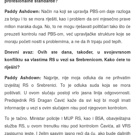
profesionalne standarde?
Paddy Ashdown:
Način na koji se upravlja PBS-om daje razloga
za brigu i to se mora riješiti, kao i problem da oni mjesečno prave
milion maraka duga. No, to ne mogu rješavati političari tako što će
preuzeti kontrolu nad PBS-om, već upravljačke strukture koje se
moraju početi nositi s problemima, a ne da ih trpaju pod tepih.
Dnevni avaz:
Ovih ste dana, također, u svojevrsnom
konfliktu sa vlastima RS u vezi sa Srebrenicom. Kako ćete to
riješiti?
Paddy Ashdown:
Najprije, nije moja odluka da ne prihvatim
izvještaj RS o Srebrenici. To je odluka suda koja se mora
poštivati. U ovom slučaju postoji vrlo jasna linija odgovornosti.
Predsjednik RS Dragan Čavić kaže da svi koji bi mogli imati
informacije u vezi s ovim slučajem nisu pod njegovom kontrolom.
To je tačno. Ministar policije i MUP RS, kao i BSA, obavještajna
služba RS, u ovom trenutku nisu pod kontrolom Čavića, ali VRS
zasigurno jeste. I želim sasvim jasno reći da ću, ako bude daljnjih