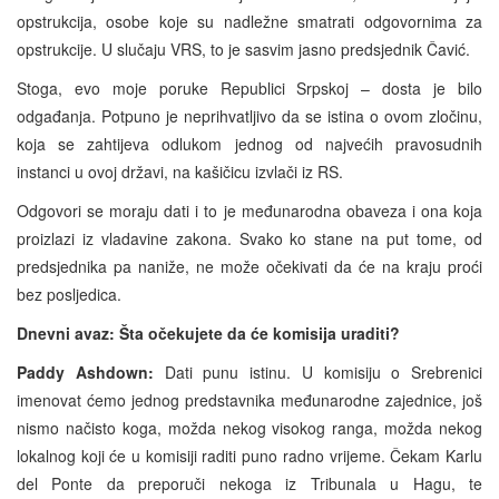
opstrukcija, osobe koje su nadležne smatrati odgovornima za
opstrukcije. U slučaju VRS, to je sasvim jasno predsjednik Čavić.
Stoga, evo moje poruke Republici Srpskoj – dosta je bilo
odgađanja. Potpuno je neprihvatljivo da se istina o ovom zločinu,
koja se zahtijeva odlukom jednog od najvećih pravosudnih
instanci u ovoj državi, na kašičicu izvlači iz RS.
Odgovori se moraju dati i to je međunarodna obaveza i ona koja
proizlazi iz vladavine zakona. Svako ko stane na put tome, od
predsjednika pa naniže, ne može očekivati da će na kraju proći
bez posljedica.
Dnevni avaz:
Šta očekujete da će komisija uraditi?
Paddy Ashdown:
Dati punu istinu. U komisiju o Srebrenici
imenovat ćemo jednog predstavnika međunarodne zajednice, još
nismo načisto koga, možda nekog visokog ranga, možda nekog
lokalnog koji će u komisiji raditi puno radno vrijeme. Čekam Karlu
del Ponte da preporuči nekoga iz Tribunala u Hagu, te