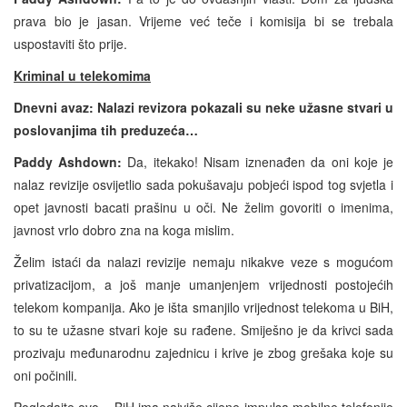
prava bio je jasan. Vrijeme već teče i komisija bi se trebala
uspostaviti što prije.
Kriminal u telekomima
Dnevni avaz:
Nalazi revizora pokazali su neke užasne stvari u
poslovanjima tih preduzeća…
Paddy Ashdown:
Da, itekako! Nisam iznenađen da oni koje je
nalaz revizije osvijetlio sada pokušavaju pobjeći ispod tog svjetla i
opet javnosti bacati prašinu u oči. Ne želim govoriti o imenima,
javnost vrlo dobro zna na koga mislim.
Želim istaći da nalazi revizije nemaju nikakve veze s mogućom
privatizacijom, a još manje umanjenjem vrijednosti postojećih
telekom kompanija. Ako je išta smanjilo vrijednost telekoma u BiH,
to su te užasne stvari koje su rađene. Smiješno je da krivci sada
prozivaju međunarodnu zajednicu i krive je zbog grešaka koje su
oni počinili.
Pogledajte ovo – BiH ima najviše cijene impulsa mobilne telefonije