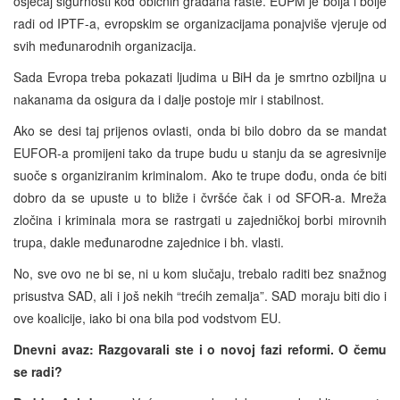
osjećaj sigurnosti kod običnih građana raste. EUPM je bolja i bolje
radi od IPTF-a, evropskim se organizacijama ponajviše vjeruje od
svih međunarodnih organizacija.
Sada Evropa treba pokazati ljudima u BiH da je smrtno ozbiljna u
nakanama da osigura da i dalje postoje mir i stabilnost.
Ako se desi taj prijenos ovlasti, onda bi bilo dobro da se mandat
EUFOR-a promijeni tako da trupe budu u stanju da se agresivnije
suoče s organiziranim kriminalom. Ako te trupe dođu, onda će biti
dobro da se upuste u to bliže i čvršće čak i od SFOR-a. Mreža
zločina i kriminala mora se rastrgati u zajedničkoj borbi mirovnih
trupa, dakle međunarodne zajednice i bh. vlasti.
No, sve ovo ne bi se, ni u kom slučaju, trebalo raditi bez snažnog
prisustva SAD, ali i još nekih “trećih zemalja”. SAD moraju biti dio i
ove koalicije, iako bi ona bila pod vodstvom EU.
Dnevni avaz: Razgovarali ste i o novoj fazi reformi. O čemu
se radi?