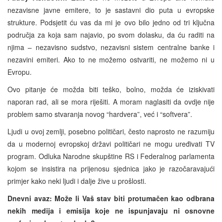
nezavisne javne emitere, to je sastavni dio puta u evropske
strukture. Podsjetit ću vas da mi je ovo bilo jedno od tri ključna
područja za koja sam najavio, po svom dolasku, da ću raditi na
njima – nezavisno sudstvo, nezavisni sistem centralne banke i
nezavini emiteri. Ako to ne možemo ostvariti, ne možemo ni u
Evropu.
Ovo pitanje će možda biti teško, bolno, možda će iziskivati
naporan rad, ali se mora riješiti. A moram naglasiti da ovdje nije
problem samo stvaranja novog “hardvera”, već i “softvera”.
Ljudi u ovoj zemlji, posebno političari, često naprosto ne razumiju
da u modernoj evropskoj državi političari ne mogu uređivati TV
program. Odluka Narodne skupštine RS i Federalnog parlamenta
kojom se insistira na prijenosu sjednica jako je razočaravajući
primjer kako neki ljudi i dalje žive u prošlosti.
Dnevni avaz:
Može li Vaš stav biti protumačen kao odbrana
nekih medija i emisija koje ne ispunjavaju ni osnovne