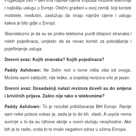
i najlošiju uslugu u Evropi. Obični građani u ovoj zemlji, koji koriste
mobitele, međutim, zaslužuju da imaju najniže cijene i uslugu
kakva je bilo gdje u Evropi.
Skandalozno je da su se preko telekoma punili džepovi stranaka i
nekih pojedinaca, umjesto da se novac koristi za poboljšanje i
pojeftinjenje usluga.
Dnevni avaz: Kojih stranaka? Kojih pojedinaca?
Paddy Ashdown:
Ne želim reći o tome ništa više od ovoga.
Možete sami zaključiti, nije teško, a izvještaj revizora vrlo je jasan.
Dnevni avaz: Dosadašnji nalazi revizora doveli su do smjena
i krivičnih prijava. Zašto nije tako s telekomima?
Paddy Ashdown:
To je rezultat približavanja BiH Evropi. Ranije
sam neke poteze vukao ja, sada je to do bh. vlasti. A uopće nema
sumnje u to da su njihove akcije u ovom slučaju neophodne. Ako
bih ja to radio, onda bi to imalo negativni odraz u očima Evrope.