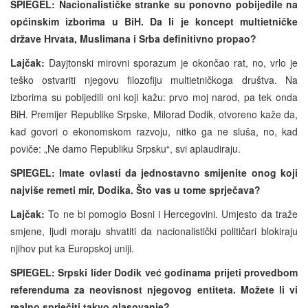
SPIEGEL
: Nacionalisti
čke
stranke
su
ponovno
pobijedile
na
op
ćinskim
izborima
u
BiH
.
Da li je koncept multietničke
države Hrvata, Muslimana i Srba definitivno propao?
Lajčak:
Dayjtonski mirovni sporazum je okončao rat, no, vrlo je
teško ostvariti njegovu filozofiju multietničkoga društva. Na
izborima su pobijedili oni koji kažu: prvo moj narod, pa tek onda
BiH. Premijer Republike Srpske, Milorad Dodik, otvoreno kaže da,
kad govori o ekonomskom razvoju, nitko ga ne sluša, no, kad
poviče: „Ne damo Republiku Srpsku“, svi aplaudiraju.
SPIEGEL: Imate ovlasti da jednostavno smijenite onog koji
najviše remeti mir, Dodika. Što vas u tome sprječava?
Lajčak:
To ne bi pomoglo Bosni i Hercegovini. Umjesto da traže
smjene, ljudi moraju shvatiti da nacionalistički političari blokiraju
njihov put ka Europskoj uniji.
SPIEGEL: Srpski lider Dodik već godinama prijeti provedbom
referenduma za neovisnost njegovog entiteta. Možete li vi
realno sprječiti takvo glasovanje?