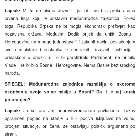
Lajčak:
Mi to ne bismo dozvolili, jer bi time bila prekoračena
crvena linija koju je postavila međunarodna zajednica. Pored
toga, Republika Srpska ne bi mogla ekonomski preživjeti kao
nezavisna država. Međutim, Dodik prijeti da uništi Bosnu i
Hercegovinu na mnogo jednostavniji i zakonit način, povlačenjem
svojih ministara i poslanika iz centralnih državnih institucija i
prelaskom u opoziciju. To bi paraliziralo Parlament, ne bi bilo
Vlade i ne bi bilo Bosne i Hercegovine. Nema Bosne bez srpskog
naroda.
SPIEGEL: Međunarodna zajednica razmišlja o skorome
okončanju svoje vojne misije u Bosni? Da li je taj korak
preuranjen?
Lajčak:
Ja se protivim nepravovremenom povlačenju. Takav
ograničen pogled na stanje u BiH počiva isključivo na vojnoj
procjeni situacije, pri čemu se ostavljaju politički argumenti po
strani.