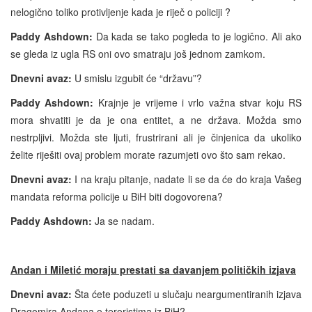
nelogično toliko protivljenje kada je riječ o policiji ?
Paddy Ashdown:
Da kada se tako pogleda to je logično. Ali ako
se gleda iz ugla RS oni ovo smatraju još jednom zamkom.
Dnevni avaz:
U smislu izgubit će “državu”?
Paddy Ashdown:
Krajnje je vrijeme i vrlo važna stvar koju RS
mora shvatiti je da je ona entitet, a ne država. Možda smo
nestrpljivi. Možda ste ljuti, frustrirani ali je činjenica da ukoliko
želite riješiti ovaj problem morate razumjeti ovo što sam rekao.
Dnevni avaz:
I na kraju pitanje, nadate li se da će do kraja Vašeg
mandata reforma policije u BiH biti dogovorena?
Paddy Ashdown:
Ja se nadam.
Andan i Miletić moraju prestati sa davanjem političkih izjava
Dnevni avaz:
Šta ćete poduzeti u slučaju neargumentiranih izjava
Dragomira Andana o teroristima iz BiH?