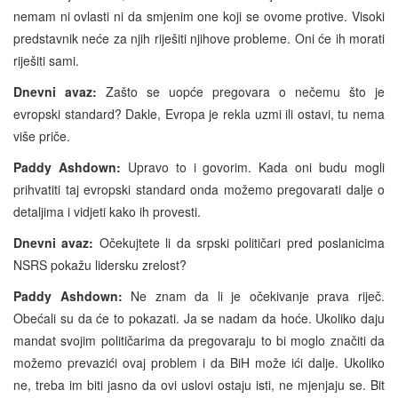
nemam ni ovlasti ni da smjenim one koji se ovome protive. Visoki
predstavnik neće za njih riješiti njihove probleme. Oni će ih morati
riješiti sami.
Dnevni avaz:
Zašto se uopće pregovara o nečemu što je
evropski standard? Dakle, Evropa je rekla uzmi ili ostavi, tu nema
više priče.
Paddy Ashdown:
Upravo to i govorim. Kada oni budu mogli
prihvatiti taj evropski standard onda možemo pregovarati dalje o
detaljima i vidjeti kako ih provesti.
Dnevni avaz:
Očekujtete li da srpski političari pred poslanicima
NSRS pokažu lidersku zrelost?
Paddy Ashdown:
Ne znam da li je očekivanje prava riječ.
Obećali su da će to pokazati. Ja se nadam da hoće. Ukoliko daju
mandat svojim političarima da pregovaraju to bi moglo značiti da
možemo prevazići ovaj problem i da BiH može ići dalje. Ukoliko
ne, treba im biti jasno da ovi uslovi ostaju isti, ne mjenjaju se. Bit