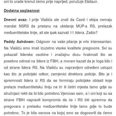
oni to urade krenut ćemo prije naprijed, poručuje Ešdaun.
Dodatna saglasnost
Dnevni avaz:
I prije Vlašića ste znali da Čavić i ekipa nemaju
mandat NSRS da pristanu na ukidanje MUP-a RS, prelazak
međuentitetske linije, ali ste ipak sazvali 11 lidera. Zašto?
Paddy Ashdown:
Odgovor na vaše pitanje je vrlo interesantan.
Na Vlašiću smo imali izuzetno visoke kvalitete pregovore. Svi su
pokazali liderske osobine i značajnu dozu hrabrosti što se
posebno odnosi na lidere iz FBiH, a moram kazati da je toga bilo i
od strane lidera RS. Na Vlašiću su napravljeni određeni ustupci
kao što je policijski odbor, zamjenici direktora policije. Bilo je i
spremnosti lidera iz RS da se formiraju policijske oblasti koje
prelaze međuentitetsku liniju na tri ili četiri mjesta tamo gdje su
stručnjaci rekli da bi bilo potrebno.Vjerovao sam, a i oni koji su sa
strane FBIH napravili kompromis da će i RS biti spremna da
pregovara o prelasku međuentitetske linije tamo gdje to bude
potrebno. To je bila osnova na kojoj smo se dogovorili da ćemo