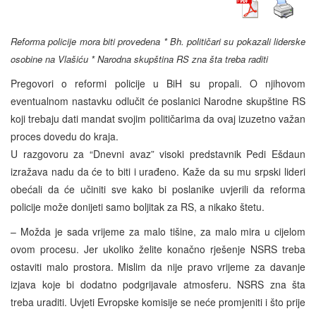
Reforma policije mora biti provedena * Bh. političari su pokazali liderske
osobine na Vlašiću * Narodna skupština RS zna šta treba raditi
Pregovori o reformi policije u BiH su propali. O njihovom
eventualnom nastavku odlučit će poslanici Narodne skupštine RS
koji trebaju dati mandat svojim političarima da ovaj izuzetno važan
proces dovedu do kraja.
U razgovoru za “Dnevni avaz” visoki predstavnik Pedi Ešdaun
izražava nadu da će to biti i urađeno. Kaže da su mu srpski lideri
obećali da će učiniti sve kako bi poslanike uvjerili da reforma
policije može donijeti samo boljitak za RS, a nikako štetu.
– Možda je sada vrijeme za malo tišine, za malo mira u cijelom
ovom procesu. Jer ukoliko želite konačno rješenje NSRS treba
ostaviti malo prostora. Mislim da nije pravo vrijeme za davanje
izjava koje bi dodatno podgrijavale atmosferu. NSRS zna šta
treba uraditi. Uvjeti Evropske komisije se neće promjeniti i što prije