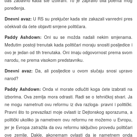
baš zabavno kada ste izolirani. To je zapravo bila poenta mog
poređenja.
Dnevni avaz:
U RS su prekjučer kada ste zakazali vanredni pres
očekivali da ćete objaviti smjene političara.
Paddy Ashdown:
Oni su se možda nadali nekim smjenama.
Međutim postoji trenutak kada političari moraju snositi posljedice i
ovo je jedan od tih trenutaka. Oni imaju odgovornost prema svom
narodu, ne prema visokom predstavniku.
Dnevni avaz:
Da, ali posljedice u ovom slučaju snosi upravo
narod?
Paddy Ashdown:
Onda vi morate odlučiti koga ćete izabrati na
izborima. Ova zemlja mora odrasti. Radi se o tehničkoj stvari. Ja
ne mogu nametnuti ovu reformu iz dva razloga- pravni i politički.
Pravni što to prevazilazi moje ovlasti iz Dejtonskog sporazuma, a
politički ukoliko ja nametnem ovu reformu ne možemo u Evropu,
jer je Evropa zatražila da ovu reformu isključivo provedu političari
ove zemlje. Dakle, akonemam ovlasti da je nametnem onda