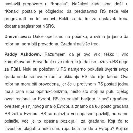
nastaviti pregovore u “Konaku”. Nažalost kada smo došli u
“Konak” postalo je očigledno da predstavnici RS neće više
pregovarati na toj osnovi. Rekli su da im za nastavak treba
dodatna saglasnost NSRS.
Dnevni avaz:
Dakle opet smo na početku, a svima je jasno da
reforma mora biti provedena. Građani najviše trpe.
Paddy Ashdown:
Razumijem da je ovo vrlo teško i vrlo
komplikovano. Provođenje ove reforme je daleko teže za RS nego
za FBiH. Neki su političari u RS namjerno pokušali uvjeriti svoje
građane da se ovdje radi o ukidanju RS što nije tačno. Ova
reforma mora biti provedena, jer će u protivnom RS postati jedna
mala crna rupa opstrukcionizma, nešto što stoji na putu cijelog
ovog regiona ka Evropi. RS će postati barijera između građana
ove zemlje i njihovog sna o Evropi, a znamo da 66 posto građana
RS želi u Evropu. RS se nalazi u vrlo opasnoj poziciji, ne samo
politički, već je to opasna pozicija i za građane. Koji će to
investitori ulagati u neku crnu rupu koja ne ide u Evropu? Koji će