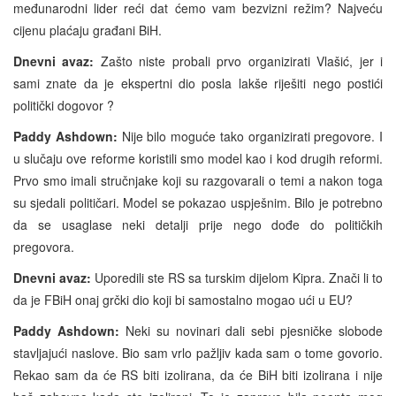
međunarodni lider reći dat ćemo vam bezvizni režim? Najveću
cijenu plaćaju građani BiH.
Dnevni avaz:
Zašto niste probali prvo organizirati Vlašić, jer i
sami znate da je ekspertni dio posla lakše riješiti nego postići
politički dogovor ?
Paddy Ashdown:
Nije bilo moguće tako organizirati pregovore. I
u slučaju ove reforme koristili smo model kao i kod drugih reformi.
Prvo smo imali stručnjake koji su razgovarali o temi a nakon toga
su sjedali političari. Model se pokazao uspješnim. Bilo je potrebno
da se usaglase neki detalji prije nego dođe do političkih
pregovora.
Dnevni avaz:
Uporedili ste RS sa turskim dijelom Kipra. Znači li to
da je FBiH onaj grčki dio koji bi samostalno mogao ući u EU?
Paddy Ashdown:
Neki su novinari dali sebi pjesničke slobode
stavljajući naslove. Bio sam vrlo pažljiv kada sam o tome govorio.
Rekao sam da će RS biti izolirana, da će BiH biti izolirana i nije