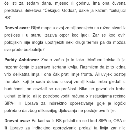
će isti za sedam dana, mjesec ili godinu. Ima ona čuvena
predstava Beketova “Čekajući Godoa”, dakle ja kažem “čekajući
RS”.
Dnevni avaz:
Riječ mape u ovoj zemlji podsjeća na ružne stvari iz
prošlosti i u startu izaziva otpor kod ljudi. Zar se kod ovih
policijskih nije mogla upotrijebiti neki drugi termin pa da možda
sve prođe bezbolnije?
Paddy Ashdown:
Znate zašto je to tako. Međuentitetska linija
razgraničenja je zapravo iscrtana krvlju. Razmijem da je to jedna
vrlo delikatna linija i ona čak prati linije fronta. Ali uvijek postoji
trenutak, koji je sada došao u ovoj zemlji kada treba gledati u
budućnost, ne osvrtati se na prošlost. Niko ne govori da treba
ukinuti te linije, ali je potrebno voditi računa o institucijama recimo
SIPA-i ili Uprava za indirektno oporezivanje gdje je logički
potrebno da zbog efikasnijeg djelovanja ne postoje ove linije.
Dnevni avaz:
Pa kad su iz RS pristali da se i kod SIPA-e, OSA-e
ili Uprave za indirektno oporezivanje prelazi ta linija zar nije