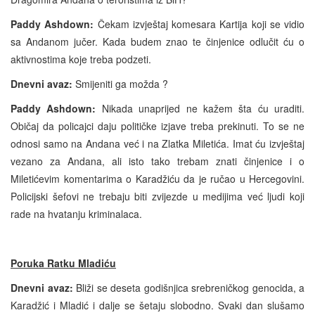
Paddy Ashdown:
Čekam izvještaj komesara Kartija koji se vidio
sa Andanom jučer. Kada budem znao te činjenice odlučit ću o
aktivnostima koje treba podzeti.
Dnevni avaz:
Smijeniti ga možda ?
Paddy Ashdown:
Nikada unaprijed ne kažem šta ću uraditi.
Običaj da policajci daju političke izjave treba prekinuti. To se ne
odnosi samo na Andana već i na Zlatka Miletića. Imat ću izvještaj
vezano za Andana, ali isto tako trebam znati činjenice i o
Miletićevim komentarima o Karadžiću da je ručao u Hercegovini.
Policijski šefovi ne trebaju biti zvijezde u medijima već ljudi koji
rade na hvatanju kriminalaca.
Poruka Ratku Mladiću
Dnevni avaz:
Bliži se deseta godišnjica srebreničkog genocida, a
Karadžić i Mladić i dalje se šetaju slobodno. Svaki dan slušamo