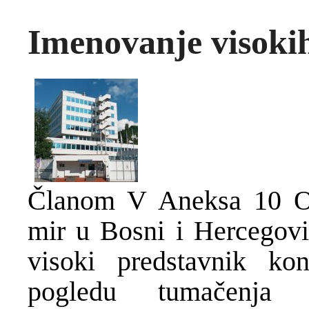
Imenovanje visoki
Članom V Aneksa 10 O
mir u Bosni i Hercegovi
visoki predstavnik ko
pogledu tumačenja