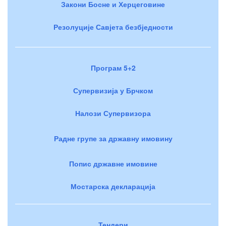
Закони Босне и Херцеговине
Резолуције Савјета безбједности
Програм 5+2
Супервизија у Брчком
Налози Супервизора
Радне групе за државну имовину
Попис државне имовине
Мостарска декларација
Тендери