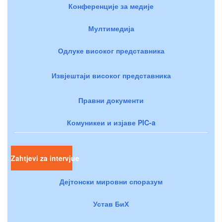
Конференције за медије
Мултимедија
Одлуке високог представника
Извјештаји високог представника
Правни документи
Комуникеи и изјаве PIC-a
Zahtjevi za intervjue
Дејтонски мировни споразум
Устав БиХ