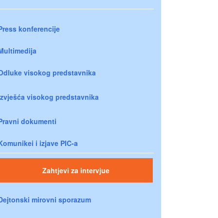
Press konferencije
Multimedija
Odluke visokog predstavnika
Izvješća visokog predstavnika
Pravni dokumenti
Komunikei i izjave PIC-a
Zahtjevi za intervjue
Dejtonski mirovni sporazum