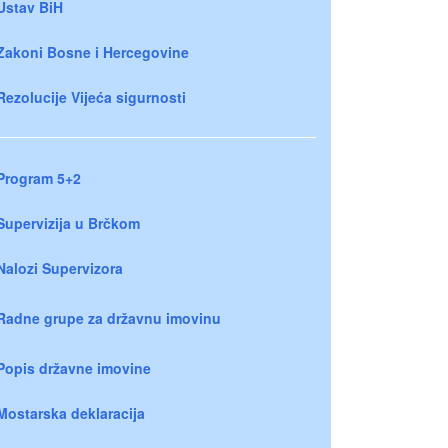
Ustav BiH
Zakoni Bosne i Hercegovine
Rezolucije Vijeća sigurnosti
Program 5+2
Supervizija u Brčkom
Nalozi Supervizora
Radne grupe za državnu imovinu
Popis državne imovine
Mostarska deklaracija