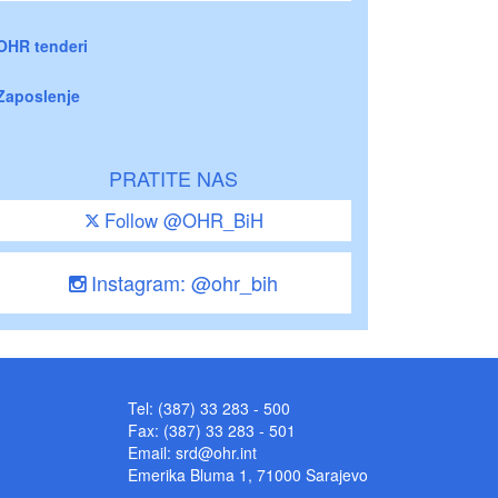
OHR tenderi
Zaposlenje
PRATITE NAS
Follow @OHR_BiH
Instagram: @ohr_bih
Tel: (387) 33 283 - 500
Fax: (387) 33 283 - 501
Email:
srd@ohr.int
Emerika Bluma 1, 71000 Sarajevo