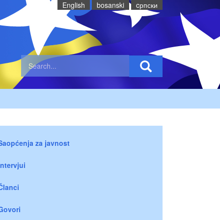
English
bosanski
cрпски
Saopćenja za javnost
Intervjui
Članci
Govori