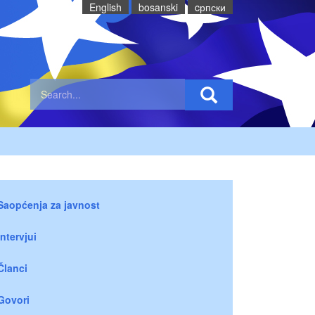
English
bosanski
cрпски
Saopćenja za javnost
Intervjui
Članci
Govori