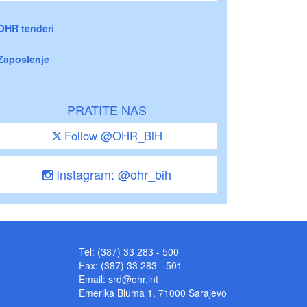
OHR tenderi
Zaposlenje
PRATITE NAS
Follow @OHR_BiH
Instagram: @ohr_bih
Tel: (387) 33 283 - 500
Fax: (387) 33 283 - 501
Email:
srd@ohr.int
Emerika Bluma 1, 71000 Sarajevo