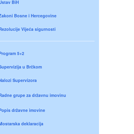
Ustav BiH
Zakoni Bosne i Hercegovine
Rezolucije Vijeća sigurnosti
Program 5+2
Supervizija u Brčkom
Nalozi Supervizora
Radne grupe za državnu imovinu
Popis državne imovine
Mostarska deklaracija