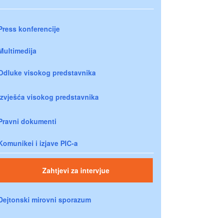
Press konferencije
Multimedija
Odluke visokog predstavnika
Izvješća visokog predstavnika
Pravni dokumenti
Komunikei i izjave PIC-a
Zahtjevi za intervjue
Dejtonski mirovni sporazum