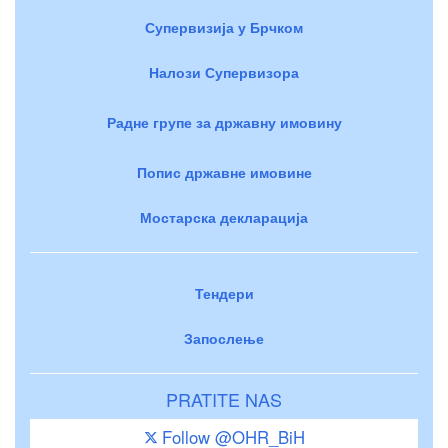
Супервизија у Брчком
Налози Супервизора
Радне групе за државну имовину
Попис државне имовине
Мостарска декларација
Тендери
Запослење
PRATITE NAS
Follow @OHR_BiH