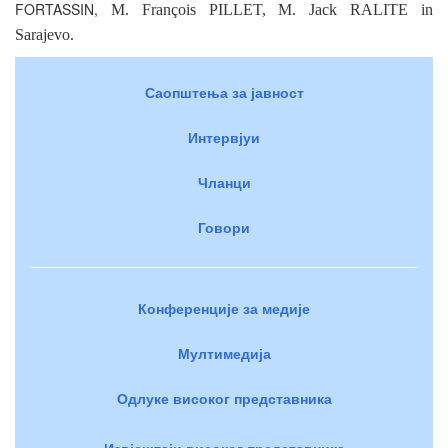
FORTASSIN
,
M. François PILLET,
M. Jack RALITE in
Sarajevo.
Саопштења за јавност
Интервјуи
Чланци
Говори
Конференције за медије
Мултимедија
Одлуке високог представника
Извјештаји високог представника