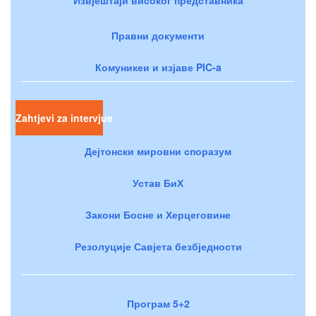
Правни документи
Комуникеи и изјаве PIC-a
Zahtjevi za intervjue
Дејтонски мировни споразум
Устав БиХ
Закони Босне и Херцеговине
Резолуције Савјета безбједности
Програм 5+2