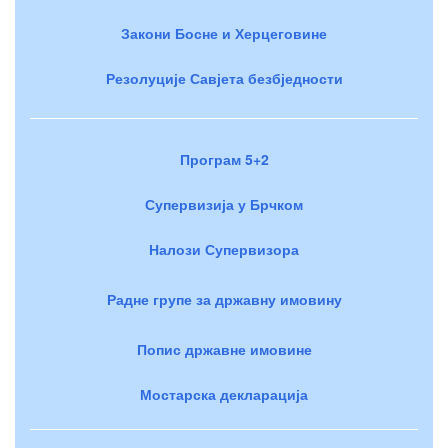
Закони Босне и Херцеговине
Резолуције Савјета безбједности
Програм 5+2
Супервизија у Брчком
Налози Супервизора
Радне групе за државну имовину
Попис државне имовине
Мостарска декларација