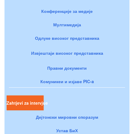
Конференције за медије
Мултимедија
Одлуке високог представника
Извјештаји високог представника
Правни документи
Комуникеи и изјаве PIC-a
Zahtjevi za intervjue
Дејтонски мировни споразум
Устав БиХ