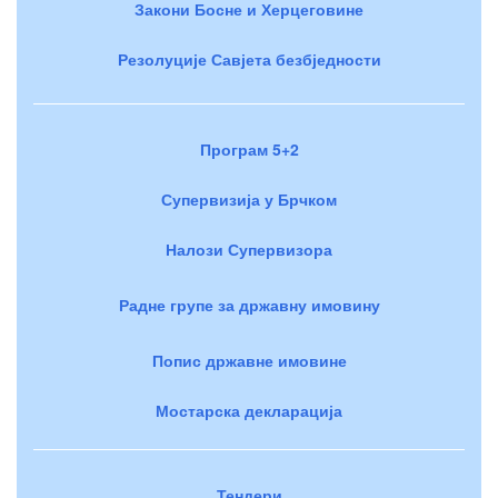
Закони Босне и Херцеговине
Резолуције Савјета безбједности
Програм 5+2
Супервизија у Брчком
Налози Супервизора
Радне групе за државну имовину
Попис државне имовине
Мостарска декларација
Тендери