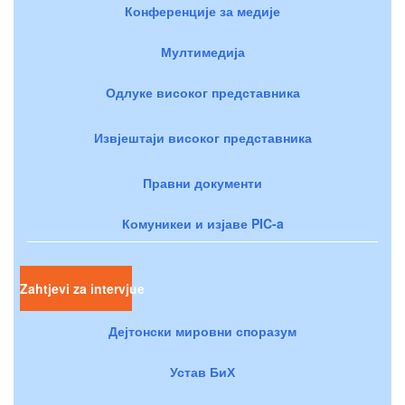
Конференције за медије
Мултимедија
Одлуке високог представника
Извјештаји високог представника
Правни документи
Комуникеи и изјаве PIC-a
Zahtjevi za intervjue
Дејтонски мировни споразум
Устав БиХ