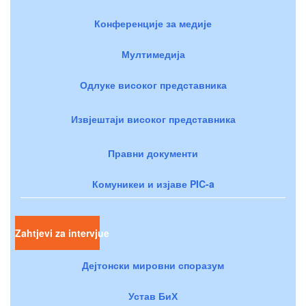
Конференције за медије
Мултимедија
Одлуке високог представника
Извјештаји високог представника
Правни документи
Комуникеи и изјаве PIC-a
Zahtjevi za intervjue
Дејтонски мировни споразум
Устав БиХ