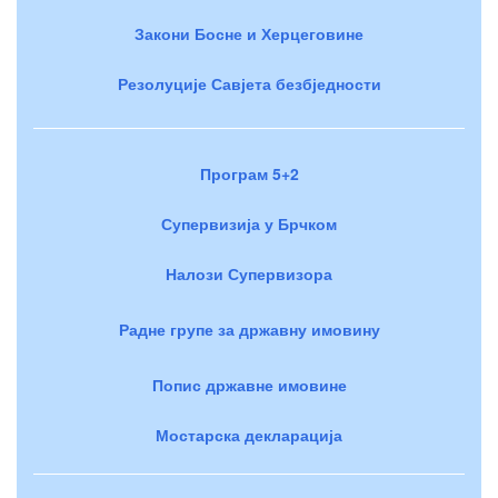
Закони Босне и Херцеговине
Резолуције Савјета безбједности
Програм 5+2
Супервизија у Брчком
Налози Супервизора
Радне групе за државну имовину
Попис државне имовине
Мостарска декларација