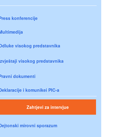
Press konferencije
Multimedija
Odluke visokog predstavnika
Izvještaji visokog predstavnika
Pravni dokumenti
Deklaracije i komunikei PIC-a
Zahtjevi za intervjue
Dejtonski mirovni sporazum