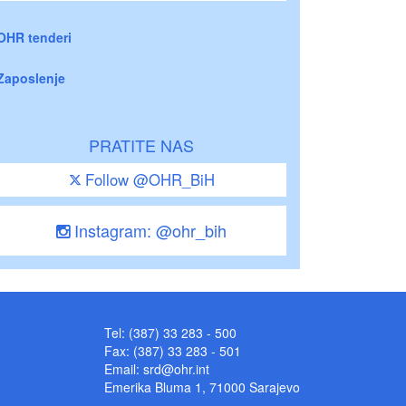
OHR tenderi
Zaposlenje
PRATITE NAS
Follow @OHR_BiH
Instagram: @ohr_bih
Tel: (387) 33 283 - 500
Fax: (387) 33 283 - 501
Email:
srd@ohr.int
Emerika Bluma 1, 71000 Sarajevo