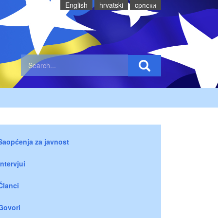
English
hrvatski
cрпски
Saopćenja za javnost
Intervjui
Članci
Govori