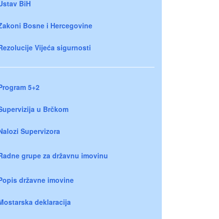
Ustav BiH
Zakoni Bosne i Hercegovine
Rezolucije Vijeća sigurnosti
Program 5+2
Supervizija u Brčkom
Nalozi Supervizora
Radne grupe za državnu imovinu
Popis državne imovine
Mostarska deklaracija