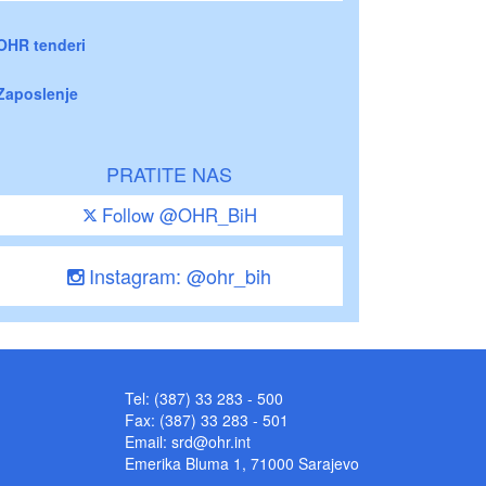
OHR tenderi
Zaposlenje
PRATITE NAS
Follow @OHR_BiH
Instagram: @ohr_bih
Tel: (387) 33 283 - 500
Fax: (387) 33 283 - 501
Email:
srd@ohr.int
Emerika Bluma 1, 71000 Sarajevo