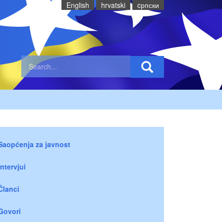
English
hrvatski
cрпски
Saopćenja za javnost
Intervjui
Članci
Govori