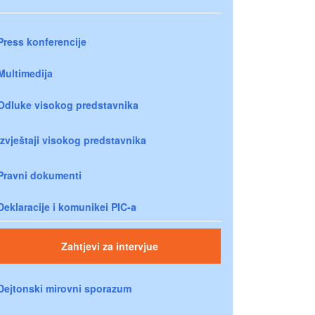
Press konferencije
Multimedija
Odluke visokog predstavnika
Izvještaji visokog predstavnika
Pravni dokumenti
Deklaracije i komunikei PIC-a
Zahtjevi za intervjue
Dejtonski mirovni sporazum