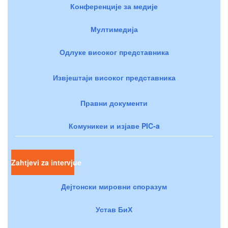
Конференције за медије
Мултимедија
Одлуке високог представника
Извјештаји високог представника
Правни документи
Комуникеи и изјаве PIC-a
Zahtjevi za intervjue
Дејтонски мировни споразум
Устав БиХ