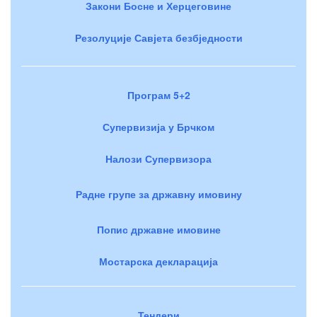
Закони Босне и Херцеговине
Резолуције Савјета безбједности
Програм 5+2
Супервизија у Брчком
Налози Супервизора
Радне групе за државну имовину
Попис државне имовине
Мостарска декларација
Тендери