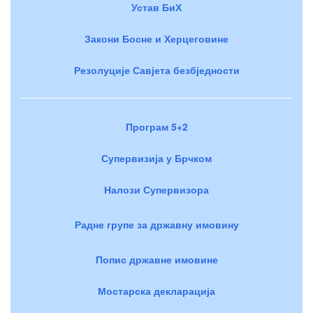
Устав БиХ
Закони Босне и Херцеговине
Резолуције Савјета безбједности
Програм 5+2
Супервизија у Брчком
Налози Супервизора
Радне групе за државну имовину
Попис државне имовине
Мостарска декларација