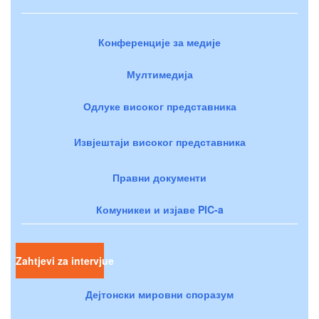
Конференције за медије
Мултимедија
Одлуке високог представника
Извјештаји високог представника
Правни документи
Комуникеи и изјаве PIC-a
Zahtjevi za intervjue
Дејтонски мировни споразум