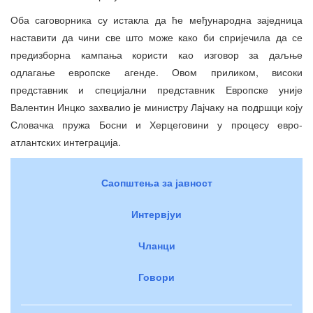
Оба саговорника су истакла да ће међународна заједница
наставити да чини све што може како би спријечила да се
предизборна кампања користи као изговор за даљње
одлагање европске агенде. Овом приликом, високи
представник и специјални представник Европске уније
Валентин Инцко захвалио је министру Лајчаку на подршци коју
Словачка пружа Босни и Херцеговини у процесу евро-
атлантских интеграција.
Саопштења за јавност
Интервјуи
Чланци
Говори