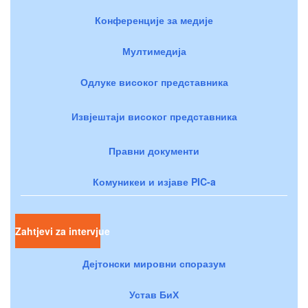
Конференције за медије
Мултимедија
Одлуке високог представника
Извјештаји високог представника
Правни документи
Комуникеи и изјаве PIC-a
Zahtjevi za intervjue
Дејтонски мировни споразум
Устав БиХ