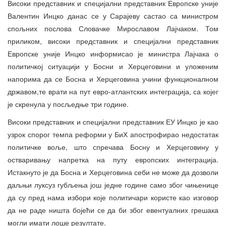
Високи представник и специјални представник Европске уније
Валентин Инцко данас се у Сарајеву састао са министром
спољних послова Словачке Мирославом Лајчаком. Том
приликом, високи представник и специјални представник
Европске уније Инцко информисао је министра Лајчака о
политичкој ситуацији у Босни и Херцеговини и уложеним
напорима да се Босна и Херцеговина учини функционалном
државом,те врати на пут евро-атлантских интеграција, са којег
је скренула у посљедње три године.
Високи представник и специјални представник ЕУ Инцко је као
узрок спорог темпа реформи у БиХ апострофирао недостатак
политичке воље, што спречава Босну и Херцеговину у
остваривању напретка на путу европских интеграција.
Истакнуто је да Босна и Херцеговина себи не може да дозволи
даљњи луксуз губљења још једне године само због чињенице
да су пред нама избори које политичари користе као изговор
да не раде ништа бојећи се да би због евентуалних грешака
могли имати лоше резултате.