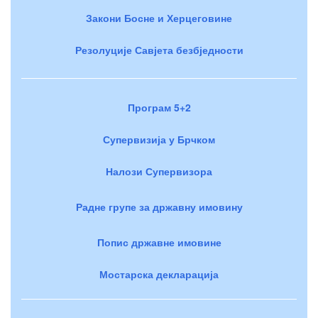
Закони Босне и Херцеговине
Резолуције Савјета безбједности
Програм 5+2
Супервизија у Брчком
Налози Супервизора
Радне групе за државну имовину
Попис државне имовине
Мостарска декларација