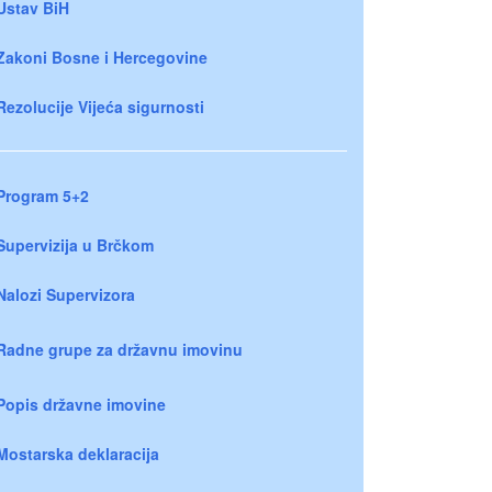
Ustav BiH
Zakoni Bosne i Hercegovine
Rezolucije Vijeća sigurnosti
Program 5+2
Supervizija u Brčkom
Nalozi Supervizora
Radne grupe za državnu imovinu
Popis državne imovine
Mostarska deklaracija