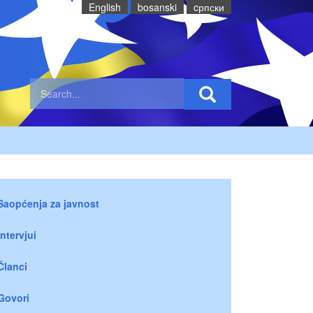
English
bosanski
cрпски
Saopćenja za javnost
Intervjui
Članci
Govori