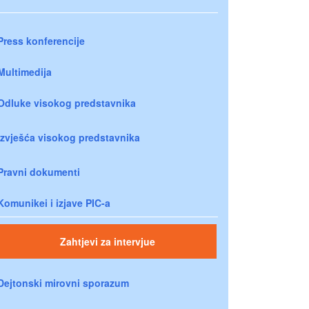
Press konferencije
Multimedija
Odluke visokog predstavnika
Izvješća visokog predstavnika
Pravni dokumenti
Komunikei i izjave PIC-a
Zahtjevi za intervjue
Dejtonski mirovni sporazum