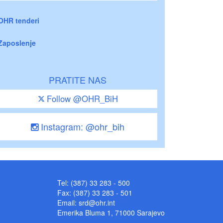
OHR tenderi
Zaposlenje
PRATITE NAS
Follow @OHR_BiH
Instagram: @ohr_bih
Tel: (387) 33 283 - 500
Fax: (387) 33 283 - 501
Email:
srd@ohr.int
Emerika Bluma 1, 71000 Sarajevo