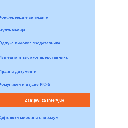
Конференције за медије
Мултимедија
Одлуке високог представника
Извјештаји високог представника
Правни документи
Комуникеи и изјаве PIC-a
Zahtjevi za intervjue
Дејтонски мировни споразум