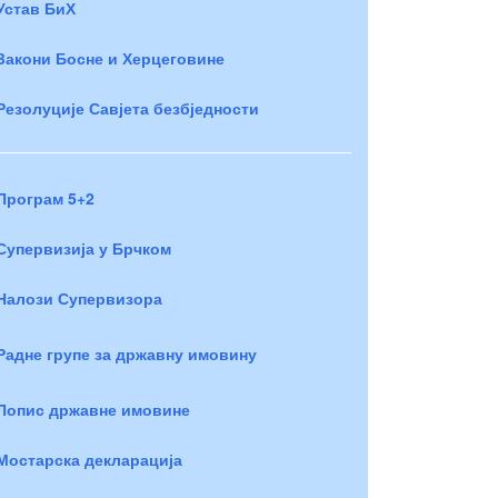
Устав БиХ
Закони Босне и Херцеговине
Резолуције Савјета безбједности
Програм 5+2
Супервизија у Брчком
Налози Супервизора
Радне групе за државну имовину
Попис државне имовине
Мостарска декларација