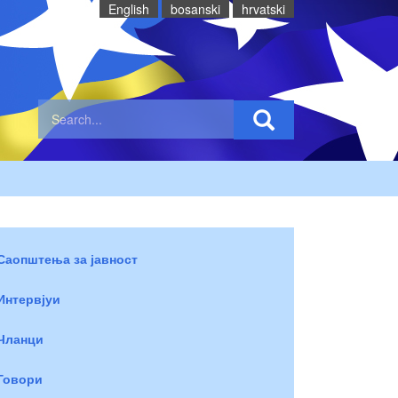
English
bosanski
hrvatski
Саопштења за јавност
Интервјуи
Чланци
Говори