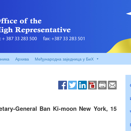
вника
Архива
Међународна заједница у БиХ
etary-General Ban Ki-moon New York, 15