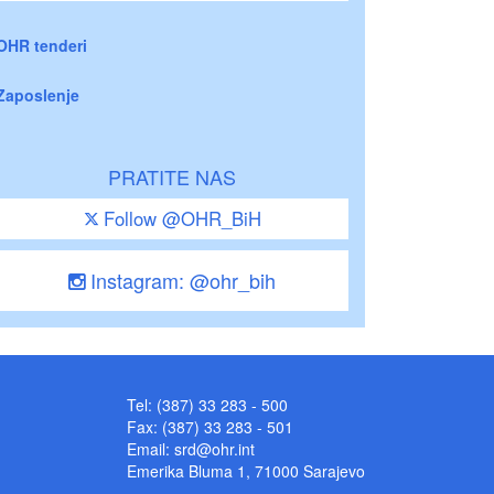
OHR tenderi
Zaposlenje
PRATITE NAS
Follow @OHR_BiH
Instagram: @ohr_bih
Tel: (387) 33 283 - 500
Fax: (387) 33 283 - 501
Email:
srd@ohr.int
Emerika Bluma 1, 71000 Sarajevo