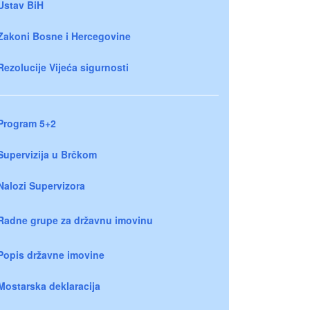
Ustav BiH
Zakoni Bosne i Hercegovine
Rezolucije Vijeća sigurnosti
Program 5+2
Supervizija u Brčkom
Nalozi Supervizora
Radne grupe za državnu imovinu
Popis državne imovine
Mostarska deklaracija