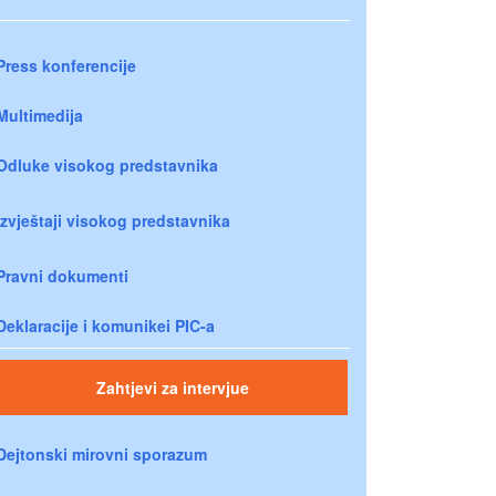
Press konferencije
Multimedija
Odluke visokog predstavnika
Izvještaji visokog predstavnika
Pravni dokumenti
Deklaracije i komunikei PIC-a
Zahtjevi za intervjue
Dejtonski mirovni sporazum