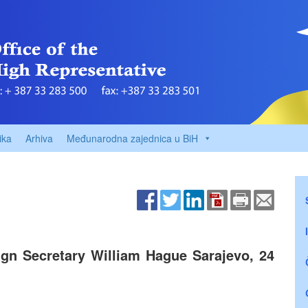
ika
Arhiva
Međunarodna zajednica u BiH
gn Secretary William Hague Sarajevo, 24