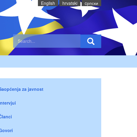
English
hrvatski
cрпски
Saopćenja za javnost
Intervjui
Članci
Govori