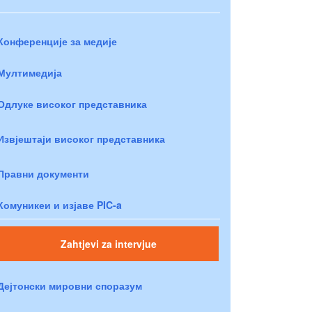
Конференције за медије
Мултимедија
Одлуке високог представника
Извјештаји високог представника
Правни документи
Комуникеи и изјаве PIC-a
Zahtjevi za intervjue
Дејтонски мировни споразум