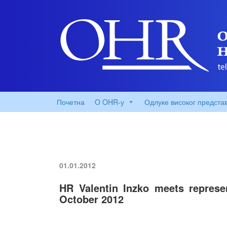
Почетна
O OHR-у
Одлуке високог предста
01.01.2012
HR Valentin Inzko meets represent
October 2012