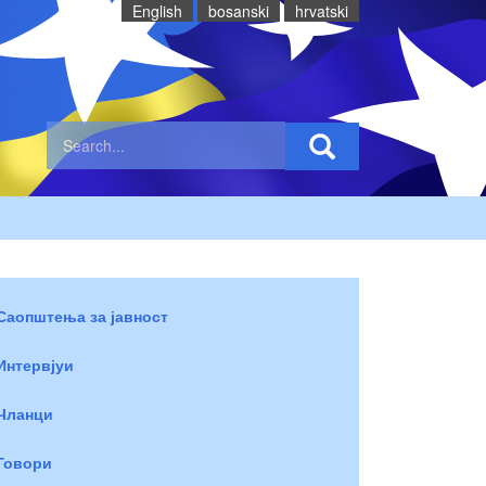
English
bosanski
hrvatski
Саопштења за јавност
Интервјуи
Чланци
Говори