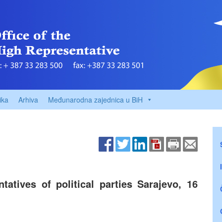
ika
Arhiva
Međunarodna zajednica u BiH
atives of political parties Sarajevo, 16