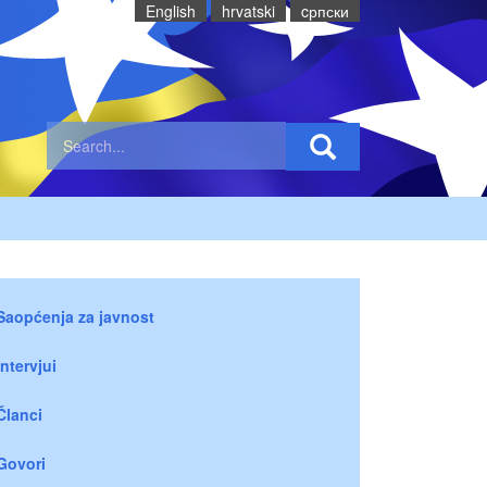
English
hrvatski
cрпски
Saopćenja za javnost
Intervjui
Članci
Govori