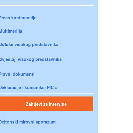
Press konferencije
Multimedija
Odluke visokog predstavnika
Izvještaji visokog predstavnika
Pravni dokumenti
Deklaracije i komunikei PIC-a
Zahtjevi za intervjue
Dejtonski mirovni sporazum