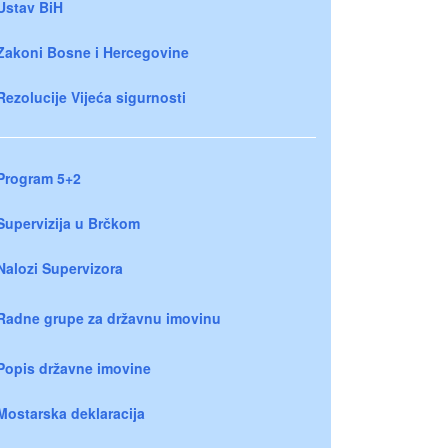
Ustav BiH
Zakoni Bosne i Hercegovine
Rezolucije Vijeća sigurnosti
Program 5+2
Supervizija u Brčkom
Nalozi Supervizora
Radne grupe za državnu imovinu
Popis državne imovine
Mostarska deklaracija