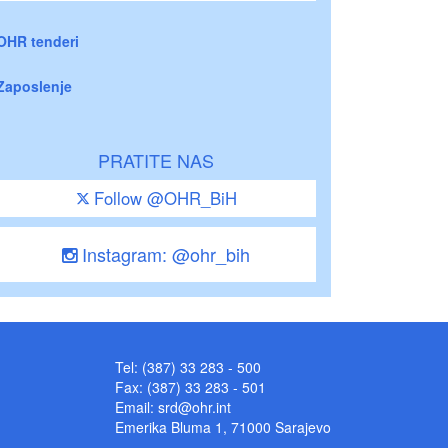
OHR tenderi
Zaposlenje
PRATITE NAS
Follow @OHR_BiH
Instagram: @ohr_bih
Tel: (387) 33 283 - 500
Fax: (387) 33 283 - 501
Email:
srd@ohr.int
Emerika Bluma 1, 71000 Sarajevo