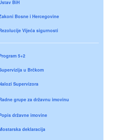
Ustav BiH
Zakoni Bosne i Hercegovine
Rezolucije Vijeća sigurnosti
Program 5+2
Supervizija u Brčkom
Nalozi Supervizora
Radne grupe za državnu imovinu
Popis državne imovine
Mostarska deklaracija