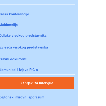
Press konferencije
Multimedija
Odluke visokog predstavnika
Izvješća visokog predstavnika
Pravni dokumenti
Komunikei i izjave PIC-a
Zahtjevi za intervjue
Dejtonski mirovni sporazum