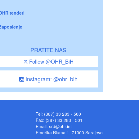
OHR tenderi
Zaposlenje
PRATITE NAS
Follow @OHR_BiH
Instagram: @ohr_bih
Tel: (387) 33 283 - 500
Fax: (387) 33 283 - 501
Email:
srd@ohr.int
Emerika Bluma 1, 71000 Sarajevo