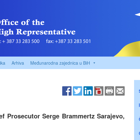
ika
Arhiva
Međunarodna zajednica u BiH
ef Prosecutor Serge Brammertz Sarajevo,