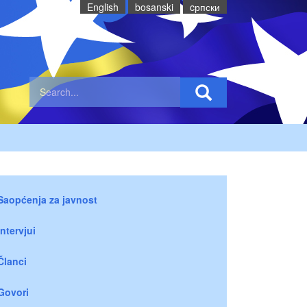
English
bosanski
cрпски
Saopćenja za javnost
Intervjui
Članci
Govori