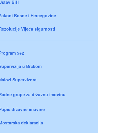
Ustav BiH
Zakoni Bosne i Hercegovine
Rezolucije Vijeća sigurnosti
Program 5+2
Supervizija u Brčkom
Nalozi Supervizora
Radne grupe za državnu imovinu
Popis državne imovine
Mostarska deklaracija