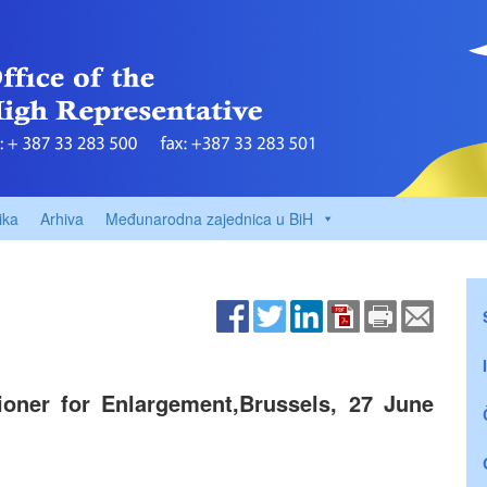
ika
Arhiva
Međunarodna zajednica u BiH
ner for Enlargement,Brussels, 27 June