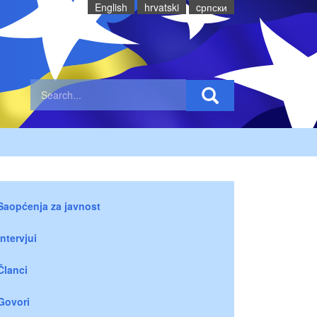
English
hrvatski
cрпски
Saopćenja za javnost
Intervjui
Članci
Govori