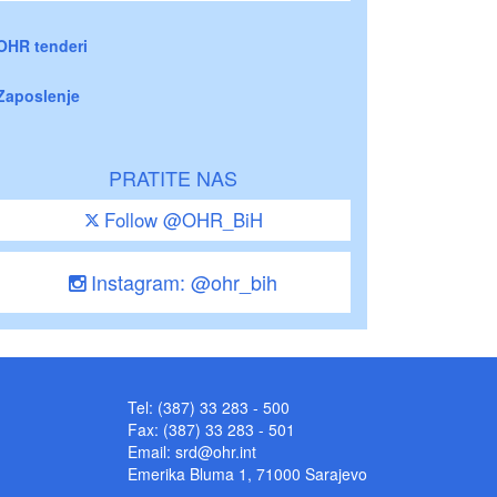
OHR tenderi
Zaposlenje
PRATITE NAS
Follow @OHR_BiH
Instagram: @ohr_bih
Tel: (387) 33 283 - 500
Fax: (387) 33 283 - 501
Email:
srd@ohr.int
Emerika Bluma 1, 71000 Sarajevo