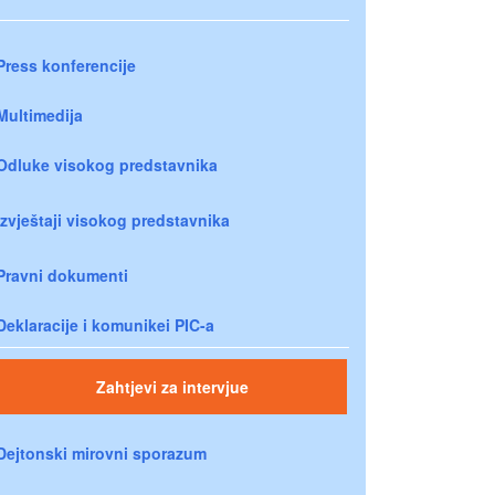
Press konferencije
Multimedija
Odluke visokog predstavnika
Izvještaji visokog predstavnika
Pravni dokumenti
Deklaracije i komunikei PIC-a
Zahtjevi za intervjue
Dejtonski mirovni sporazum