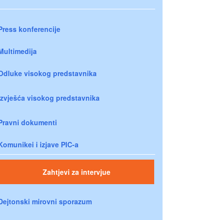
Press konferencije
Multimedija
Odluke visokog predstavnika
Izvješća visokog predstavnika
Pravni dokumenti
Komunikei i izjave PIC-a
Zahtjevi za intervjue
Dejtonski mirovni sporazum