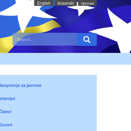
English
bosanski
cрпски
Saopćenja za javnost
Intervjui
Članci
Govori