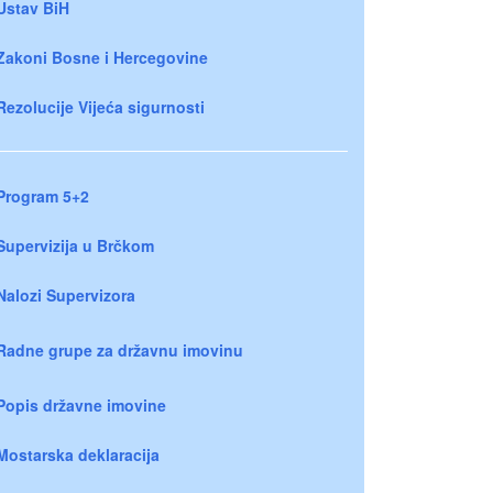
Ustav BiH
Zakoni Bosne i Hercegovine
Rezolucije Vijeća sigurnosti
Program 5+2
Supervizija u Brčkom
Nalozi Supervizora
Radne grupe za državnu imovinu
Popis državne imovine
Mostarska deklaracija