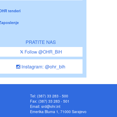
OHR tenderi
Zaposlenje
PRATITE NAS
Follow @OHR_BiH
Instagram: @ohr_bih
Tel: (387) 33 283 - 500
Fax: (387) 33 283 - 501
Email:
srd@ohr.int
Emerika Bluma 1, 71000 Sarajevo