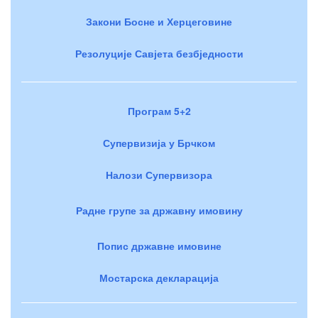
Закони Босне и Херцеговине
Резолуције Савјета безбједности
Програм 5+2
Супервизија у Брчком
Налози Супервизора
Радне групе за државну имовину
Попис државне имовине
Мостарска декларација