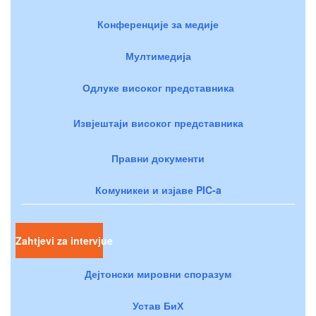
Конференције за медије
Мултимедија
Одлуке високог представника
Извјештаји високог представника
Правни документи
Комуникеи и изјаве PIC-a
Zahtjevi za intervjue
Дејтонски мировни споразум
Устав БиХ