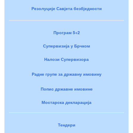
Резолуције Савјета безбједности
Програм 5+2
Супервизија у Брчком
Налози Супервизора
Радне групе за државну имовину
Попис државне имовине
Мостарска декларација
Тендери