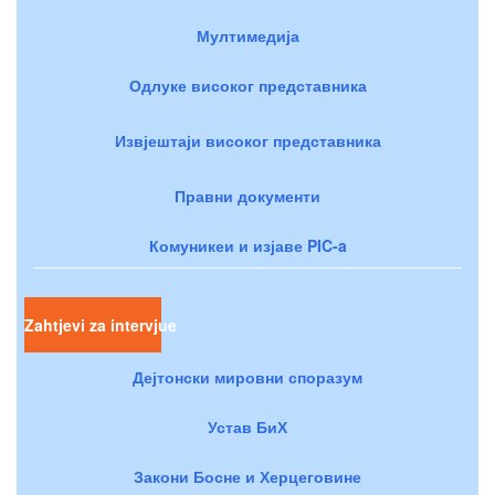
Мултимедија
Одлуке високог представника
Извјештаји високог представника
Правни документи
Комуникеи и изјаве PIC-a
Zahtjevi za intervjue
Дејтонски мировни споразум
Устав БиХ
Закони Босне и Херцеговине