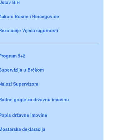
Ustav BiH
Zakoni Bosne i Hercegovine
Rezolucije Vijeća sigurnosti
Program 5+2
Supervizija u Brčkom
Nalozi Supervizora
Radne grupe za državnu imovinu
Popis državne imovine
Mostarska deklaracija