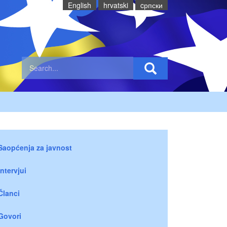
English
hrvatski
cрпски
Saopćenja za javnost
Intervjui
Članci
Govori