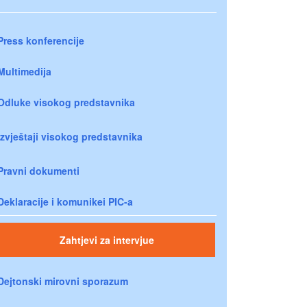
Press konferencije
Multimedija
Odluke visokog predstavnika
Izvještaji visokog predstavnika
Pravni dokumenti
Deklaracije i komunikei PIC-a
Zahtjevi za intervjue
Dejtonski mirovni sporazum