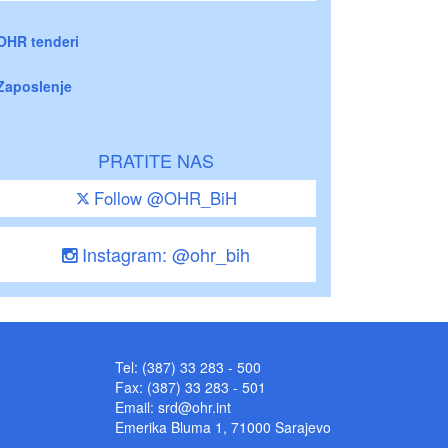
OHR tenderi
Zaposlenje
PRATITE NAS
Follow @OHR_BiH
Instagram: @ohr_bih
Tel: (387) 33 283 - 500
Fax: (387) 33 283 - 501
Email:
srd@ohr.int
Emerika Bluma 1, 71000 Sarajevo