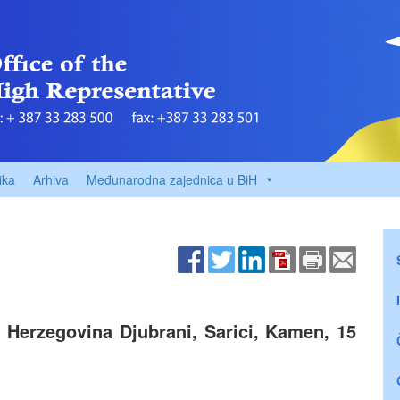
ika
Arhiva
Međunarodna zajednica u BiH
n Herzegovina Djubrani, Sarici, Kamen, 15