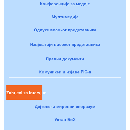
Конференције за медије
Мултимедија
Одлуке високог представника
Извјештаји високог представника
Правни документи
Комуникеи и изјаве PIC-a
Zahtjevi za intervjue
Дејтонски мировни споразум
Устав БиХ