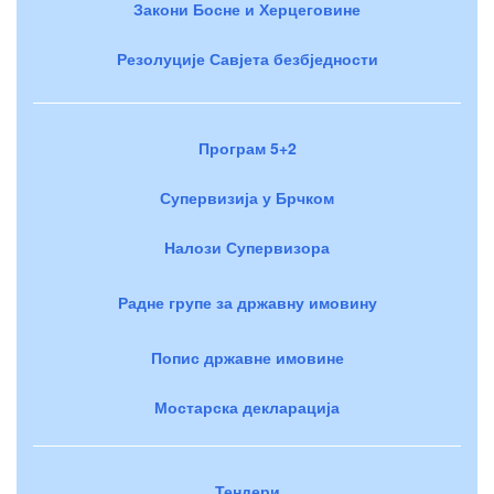
Закони Босне и Херцеговине
Резолуције Савјета безбједности
Програм 5+2
Супервизија у Брчком
Налози Супервизора
Радне групе за државну имовину
Попис државне имовине
Мостарска декларација
Тендери