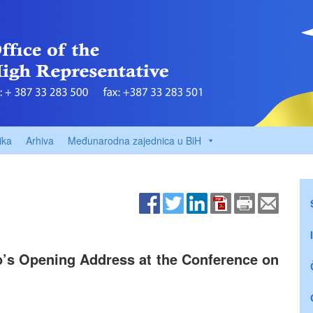
ika
Arhiva
Međunarodna zajednica u BiH
o’s Opening Address at the Conference on