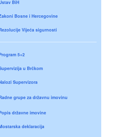
Ustav BiH
Zakoni Bosne i Hercegovine
Rezolucije Vijeća sigurnosti
Program 5+2
Supervizija u Brčkom
Nalozi Supervizora
Radne grupe za državnu imovinu
Popis državne imovine
Mostarska deklaracija