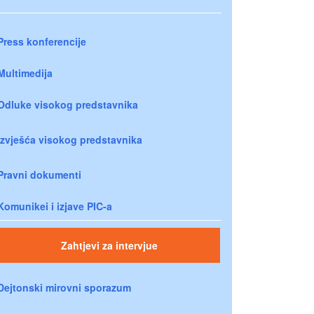
Press konferencije
Multimedija
Odluke visokog predstavnika
Izvješća visokog predstavnika
Pravni dokumenti
Komunikei i izjave PIC-a
Zahtjevi za intervjue
Dejtonski mirovni sporazum