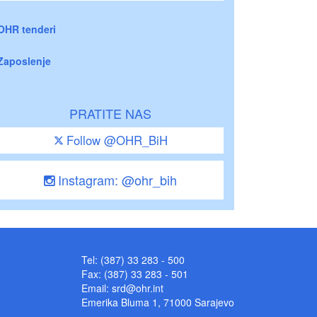
OHR tenderi
Zaposlenje
PRATITE NAS
Follow @OHR_BiH
Instagram: @ohr_bih
Tel: (387) 33 283 - 500
Fax: (387) 33 283 - 501
Email:
srd@ohr.int
Emerika Bluma 1, 71000 Sarajevo