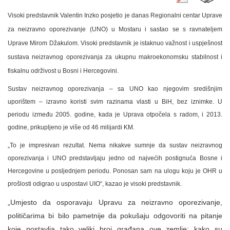
Visoki predstavnik Valentin Inzko posjetio je danas Regionalni centar Uprave
za neizravno oporezivanje (UNO) u Mostaru i sastao se s ravnateljem
Uprave Mirom Džakulom. Visoki predstavnik je istaknuo važnost i uspješnost
sustava neizravnog oporezivanja za ukupnu makroekonomsku stabilnost i
fiskalnu održivost u Bosni i Hercegovini.
Sustav neizravnog oporezivanja – sa UNO kao njegovim središnjim
uporištem – izravno koristi svim razinama vlasti u BiH, bez iznimke. U
periodu između 2005. godine, kada je Uprava otpočela s radom, i 2013.
godine, prikupljeno je više od 46 milijardi KM.
„To je impresivan rezultat. Nema nikakve sumnje da sustav neizravnog
oporezivanja i UNO predstavljaju jedno od najvećih postignuća Bosne i
Hercegovine u posljednjem periodu. Ponosan sam na ulogu koju je OHR u
prošlosti odigrao u uspostavi UIO“, kazao je visoki predstavnik.
„Umjesto da osporavaju Upravu za neizravno oporezivanje,
političarima bi bilo pametnije da pokušaju odgovoriti na pitanje
koje postavlja tako veliki broj građana ove zemlje: kako su