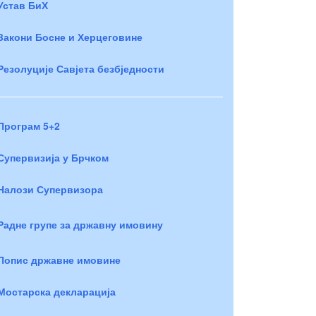
Устав БиХ
Закони Босне и Херцеговине
Резолуције Савјета безбједности
Програм 5+2
Супервизија у Брчком
Налози Супервизора
Радне групе за државну имовину
Попис државне имовине
Мостарска декларација