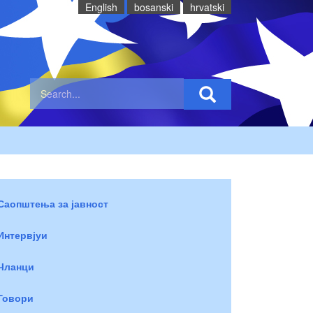
English
bosanski
hrvatski
Саопштења за јавност
Интервјуи
Чланци
Говори