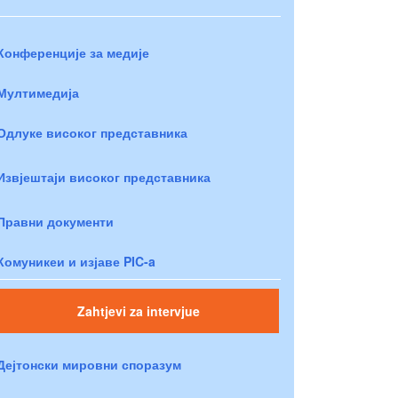
Конференције за медије
Мултимедија
Одлуке високог представника
Извјештаји високог представника
Правни документи
Комуникеи и изјаве PIC-a
Zahtjevi za intervjue
Дејтонски мировни споразум