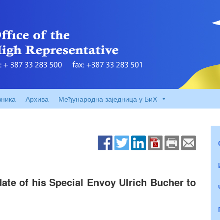
вника
Архива
Међународна заједница у БиХ
te of his Special Envoy Ulrich Bucher to