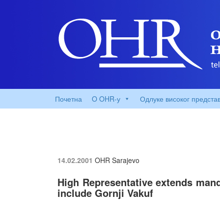
Почетна
O OHR-у
Одлуке високог предста
14.02.2001
OHR Sarajevo
High Representative extends manda
include Gornji Vakuf